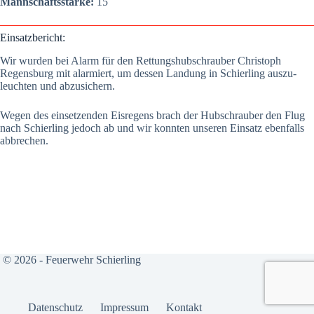
Mann­schafts­stär­ke:
15
Ein­satz­be­richt:
Wir wur­den bei Alarm für den Ret­tungs­hub­schrau­ber Chris­toph
Regens­burg mit alar­miert, um des­sen Lan­dung in Schier­ling aus­zu­
leuch­ten und abzu­si­chern.
Wegen des ein­set­zen­den Eis­re­gens brach der Hub­schrau­ber den Flug
nach Schier­ling jedoch ab und wir konn­ten unse­ren Ein­satz eben­falls
abbre­chen.
© 2026 - Feuerwehr Schierling
Daten­schutz
Impres­sum
Kon­takt