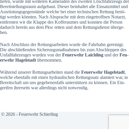
lie­fen, wur­de mit wei­te­ren Kame­ra­den des zwei­ten Lösch­fahr­zeugs der
Bereit­stel­lungs­raum auf­ge­baut. Die­ser beinhal­tet alle Ein­satz­mit­tel und
Aus­rüs­tungs­ge­gen­stän­de wel­che bei einer tech­ni­schen Ret­tung benö­
tigt wer­den könn­ten. Nach Abspra­che mit dem ein­ge­troff­nen Not­arzt,
ent­fern­ten wir die Klap­pe des Kof­fe­rau­mes und konn­ten die Per­son
dadurch bereits aus dem Pkw ret­ten und dem Ret­tungs­dienst über­ge­
ben.
Nach Abschluss der Ret­tungs­ar­bei­ten wur­de die Fahr­bahn gerei­nigt.
Die abschlie­ßen­den Siche­rungs­maß­nah­men bis zum Abschlep­pen des
Unfall­fahr­zeu­ges wur­den von der
Feu­er­wehr Laich­ling
und der
Feu­
er­wehr Hagel­stadt
über­nom­men.
Wäh­rend unse­rer Ret­tungs­ar­bei­ten stand die
Feu­er­wehr Hagel­stadt
,
wel­che eben­falls mit einen hydrau­li­schen Ret­tungs­satz ala­mi­ert war, in
Bereit­schaft um uns gege­be­nen­falls unter­stüt­zen zu kön­nen. Ein Ein­
grei­fen ihrer­seits war aller­dings nicht not­wen­dig.
© 2026 - Feuerwehr Schierling