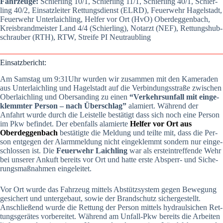
Fahr­zeu­ge:
Schier­ling 10/1, Schier­ling 11/1, Schier­ling 40/1, Schier­
ling 40/2, Ein­satz­lei­ter Ret­tungs­dienst (ELRD), Feu­er­wehr Hagel­stadt,
Feu­er­wehr Unter­laich­ling, Hel­fer vor Ort (HvO) Oberdeg­gen­bach,
Kreis­brand­meis­ter Land 4/4 (Schier­ling), Not­arzt (NEF), Ret­tungs­hub­
schrau­ber (RTH), RTW, Strei­fe PI Neu­traub­ling
Ein­satz­be­richt:
Am Sams­tag um 9:31Uhr wur­den wir zusam­men mit den Kame­ra­den
aus Unter­laich­ling und Hagel­stadt auf die Ver­bin­dungs­stra­ße zwi­schen
Ober­laich­ling und Ober­san­ding zu einen
“Ver­kehrs­un­fall mit ein­ge­
klemm­ter Per­son – nach Über­schlag”
ala­mi­ert. Wäh­rend der
Anfahrt wur­de durch die Lei­stel­le bestä­tigt dass sich noch eine Per­son
im Pkw befin­det. Der eben­falls ala­mi­er­te
Hel­fer vor Ort aus
Oberdeg­gen­bach
bestä­tig­te die Mel­dung und teil­te mit, dass die Per­
son ent­ge­gen der Alarm­mel­dung nicht ein­ge­klemmt son­dern nur ein­ge­
schlos­sen ist. Die
Feu­er­wehr Laich­ling
war als erst­ein­tref­fen­de Wehr
bei unse­rer Ankuft bereits vor Ort und hat­te ers­te Absperr- und Siche­
rungs­maß­nah­men ein­ge­lei­tet.
Vor Ort wur­de das Fahr­zeug mit­tels Abstütz­sys­tem gegen Bewe­gung
gesi­chert und unter­ge­baut, sowie der Brand­schutz sicher­ge­stellt.
Anschlie­ßend wur­de die Ret­tung der Per­son mit­tels hydraul­si­chen Ret­
tungs­ge­rä­tes vor­be­rei­tet. Wäh­rend am Unfall-Pkw bereits die Arbei­ten