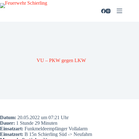
Zum
Inhalt
springen
VU – PKW gegen LKW
Datum:
20.05.2022 um 07:21 Uhr
Dau­er:
1 Stun­de 29 Minu­ten
Ein­satz­art:
Funk­mel­de­emp­fän­ger Voll­alarm
Ein­satz­ort:
B 15n Schier­ling Süd -> Neu­fahrn