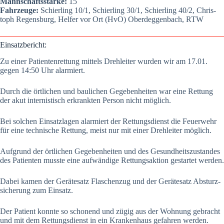
Mann­schafts­stär­ke:
15
Fahr­zeu­ge:
Schier­ling 10/1, Schier­ling 30/1, Schier­ling 40/2, Chris­
toph Regens­burg, Hel­fer vor Ort (HvO) Oberdeg­gen­bach, RTW
Ein­satz­be­richt:
Zu einer Pati­en­ten­ret­tung mit­tels Dreh­lei­ter wur­den wir am 17.01.
gegen 14:50 Uhr alar­miert.
Durch die ört­li­chen und bau­li­chen Gege­ben­hei­ten war eine Ret­tung
der akut inter­nis­tisch erkrank­ten Per­son nicht mög­lich.
Bei sol­chen Ein­satz­la­gen alar­miert der Ret­tungs­dienst die Feu­er­wehr
für eine tech­ni­sche Ret­tung, meist nur mit einer Dreh­lei­ter mög­lich.
Auf­grund der ört­li­chen Gege­ben­hei­ten und des Gesund­heits­zu­stan­des
des Pati­en­ten muss­te eine auf­wän­di­ge Ret­tungs­ak­ti­on gestar­tet wer­den.
Dabei kamen der Gerä­te­satz Fla­schen­zug und der Gerä­te­satz Absturz­
si­che­rung zum Ein­satz.
Der Pati­ent konn­te so scho­nend und zügig aus der Woh­nung gebracht
und mit dem Ret­tungs­dienst in ein Kran­ken­haus gefah­ren wer­den.