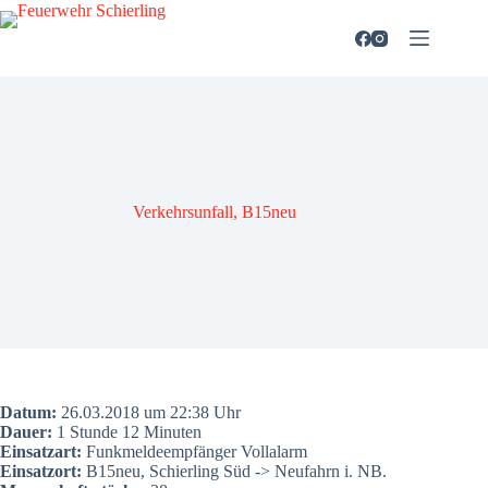
Zum
Inhalt
springen
Ver­kehrs­un­fall, B15neu
Datum:
26.03.2018 um 22:38 Uhr
Dau­er:
1 Stun­de 12 Minu­ten
Ein­satz­art:
Funk­mel­de­emp­fän­ger Voll­alarm
Ein­satz­ort:
B15neu, Schier­ling Süd -> Neu­fahrn i. NB.