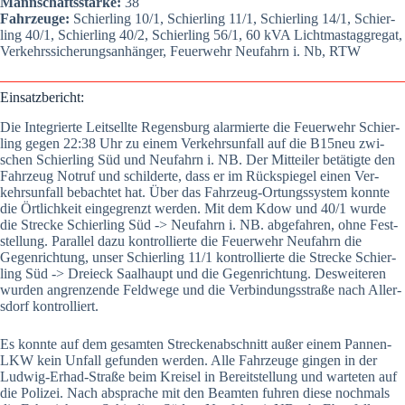
Mann­schafts­stär­ke:
38
Fahr­zeu­ge:
Schier­ling 10/1, Schier­ling 11/1, Schier­ling 14/1, Schier­
ling 40/1, Schier­ling 40/2, Schier­ling 56/1, 60 kVA Licht­mast­ag­gre­gat,
Ver­kehrs­si­che­rungs­an­hän­ger, Feu­er­wehr Neu­fahrn i. Nb, RTW
Ein­satz­be­richt:
Die Inte­grier­te Leits­ell­te Regens­burg alar­mier­te die Feu­er­wehr Schier­
ling gegen 22:38 Uhr zu einem Ver­kehrs­un­fall auf die B15neu zwi­
schen Schier­ling Süd und Neu­fahrn i. NB. Der Mit­tei­ler betä­tig­te den
Fahr­zeug Not­ruf und schil­der­te, dass er im Rück­spie­gel einen Ver­
kehrs­un­fall bebach­tet hat. Über das Fahr­zeug-Ortungs­sys­tem konn­te
die Ört­lich­keit ein­ge­grenzt wer­den. Mit dem Kdow und 40/1 wur­de
die Stre­cke Schier­ling Süd -> Neu­fahrn i. NB. abge­fah­ren, ohne Fest­
stel­lung. Par­al­lel dazu kon­trol­lier­te die Feu­er­wehr Neu­fahrn die
Gegen­rich­tung, unser Schier­ling 11/1 kon­trol­lier­te die Stre­cke Schier­
ling Süd -> Drei­eck Saal­haupt und die Gegen­rich­tung. Des­wei­te­ren
wur­den angren­zen­de Feld­we­ge und die Ver­bin­dungs­stra­ße nach Aller­
s­dorf kon­trol­liert.
Es konn­te auf dem gesam­ten Stre­cken­ab­schnitt außer einem Pan­nen-
LKW kein Unfall gefun­den wer­den. Alle Fahr­zeu­ge gin­gen in der
Lud­wig-Erhad-Stra­ße beim Krei­sel in Bereit­stel­lung und war­te­ten auf
die Poli­zei. Nach abspra­che mit den Beam­ten fuh­ren die­se noch­mals