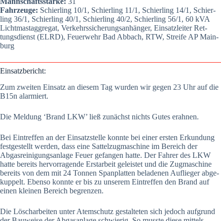
Mann­schafts­stär­ke:
31
Fahr­zeu­ge:
Schier­ling 10/1, Schier­ling 11/1, Schier­ling 14/1, Schier­
ling 36/1, Schier­ling 40/1, Schier­ling 40/2, Schier­ling 56/1, 60 kVA
Licht­mast­ag­gre­gat, Ver­kehrs­si­che­rungs­an­hän­ger, Ein­satz­lei­ter Ret­
tungs­dienst (ELRD), Feu­er­wehr Bad Abbach, RTW, Strei­fe AP Main­
burg
Ein­satz­be­richt:
Zum zwei­ten Ein­satz an die­sem Tag wur­den wir gegen 23 Uhr auf die
B15n alar­miert.
Die Mel­dung ‘Brand LKW’ ließ zunächst nichts Gutes erah­nen.
Bei Ein­tref­fen an der Ein­satz­stel­le konn­te bei einer ers­ten Erkun­dung
fest­ge­stellt wer­den, dass eine Sat­tel­zug­ma­schi­ne im Bereich der
Abgas­rei­ni­gungs­an­la­ge Feu­er gefan­gen hat­te. Der Fah­rer des LKW
hat­te bereits her­vor­ra­gen­de Erst­ar­beit geleis­tet und die Zug­ma­schi­ne
bereits von dem mit 24 Ton­nen Span­plat­ten bela­de­nen Auf­lie­ger abge­
kup­pelt. Eben­so konn­te er bis zu unse­rem Ein­tref­fen den Brand auf
einen klei­nen Bereich begren­zen.
Die Lösch­ar­bei­ten unter Atem­schutz gestal­te­ten sich jedoch auf­grund
der Bau­wei­se der Abgas­an­la­ge schwie­rig. So muss­te die­se mit­tels