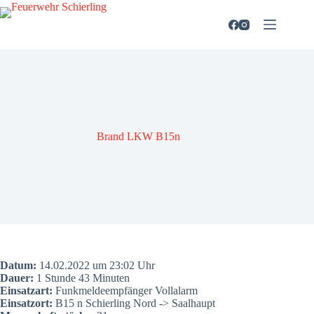
Zum
Inhalt
springen
Brand LKW B15n
Datum:
14.02.2022 um 23:02 Uhr
Dau­er:
1 Stun­de 43 Minu­ten
Ein­satz­art:
Funk­mel­de­emp­fän­ger Voll­alarm
Ein­satz­ort:
B15 n Schier­ling Nord -> Saal­haupt