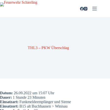
Zum
Inhalt
springen
THL3 – PKW Über­schlag
Datum:
26.09.2022 um 15:07 Uhr
Dau­er:
1 Stun­de 23 Minu­ten
Ein­satz­art:
Funk­mel­de­emp­fän­ger und Sire­ne
Ein­satz­ort:
B15 alt Buch­hau­sen > Winis­au