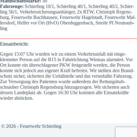
Mann­schafts­stär­ke:
30
Fahr­zeu­ge:
Schier­ling 10/1, Schier­ling 40/1, Schier­ling 40/2, Schier­
ling 56/1, Ver­kehrs­si­che­rungs­an­hän­ger, 2x RTW, Chris­toph Regens­
burg, Feu­er­wehr Buch­hau­sen, Feu­er­wehr Hagel­stadt, Feu­er­wehr Mal­
lers­dorf, Hel­fer vor Ort (HvO) Oberdeg­gen­bach, Strei­fe PI Neu­traub­
ling
Ein­satz­be­richt:
Gegen 15:07 Uhr wur­den wir zu einem Ver­kehrs­un­fall mit ein­ge­
klemm­ter Per­son auf die B15 in Fahrt­rich­tung Winis­au alar­miert. Vor
Ort konn­te ein über­schla­ge­ner PKW fest­ge­stellt wer­den, die Per­son
konn­te sich jedoch aus eige­ner Kraft befrei­en. Wir stell­ten den Brand­
schutz sicher, sicher­ten die Unfall­stel­le und das ver­un­fall­te Fahr­zeug.
Zur Ver­sor­gung des Pati­en­ten wur­de außer­dem der Ret­tungs­hub­
schrau­ber Chris­toph Regens­burg hin­zu­ge­zo­gen. Wir sicher­ten auch
des­sen Lan­de­platz ab. Gegen 16:30 Uhr konn­ten alle Ein­satz­kräf­te
wie­der abrü­cken.
© 2026 - Feuerwehr Schierling