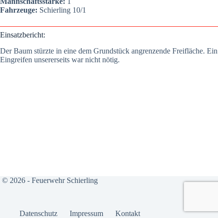
Mann­schafts­stär­ke:
1
Fahr­zeu­ge:
Schier­ling 10/1
Ein­satz­be­richt:
Der Baum stürz­te in eine dem Grund­stück angren­zen­de Frei­flä­che. Ein
Ein­grei­fen unse­rer­seits war nicht nötig.
© 2026 - Feuerwehr Schierling
Daten­schutz
Impres­sum
Kon­takt