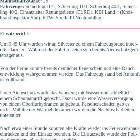
Mann­schafts­stär­ke:
25
Fahr­zeu­ge:
Schier­ling 10/1, Schier­ling 11/1, Schier­ling 40/1, Schier­
ling 40/2, Ein­satz­lei­ter Ret­tungs­dienst (ELRD), KBI Land 4 (Kreis­
brand­in­spek­tor Süd), RTW, Strei­fe PI Neu­traub­ling
Ein­satz­be­richt:
Um 0:45 Uhr wur­den wir an Sil­ves­ter zu einem Fahr­zeug­brand inner­
orts alar­miert. Wäh­rend der Fahrt rüs­te­ten sich bereits Atem­schutz­ge­rä­
te­trä­ger aus.
Von der Fer­ne konn­te bereits deut­li­cher Feu­er­schein und eine Rauch­
ent­wick­lung wahr­ge­nom­men wer­den. Das Fahr­zeug stand bei Ankunft
in Voll­brand.
Unter Atem­schutz wur­de das Fahr­zeug mit Was­ser und schließ­lich
einem Schau­m­an­griff gelöscht. Dazu wur­de eine Was­ser­ver­sor­gung
von einem Ober­flur­hy­dran­ten auf­ge­baut. Per­so­nen­scha­den gab es
nicht. Mit­hil­fe der Wär­me­bild­ka­me­ra wur­den die Nach­lösch­ar­bei­ten
unter­stützt.
Nach etwa einer Stun­de konn­ten alle Kräf­te wie­der ins Feu­er­wehr­haus
ein­rü­cken und den Ein­satz been­den. Die Ein­satz­stel­le wur­de der Poli­
zei über­ge­ben. Brand­ur­sa­che ist unklar.