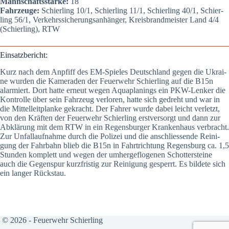
Mann­schafts­stär­ke:
18
Fahr­zeu­ge:
Schier­ling 10/1, Schier­ling 11/1, Schier­ling 40/1, Schier­
ling 56/1, Ver­kehrs­si­che­rungs­an­hän­ger, Kreis­brand­meis­ter Land 4/4
(Schier­ling), RTW
Ein­satz­be­richt:
Kurz nach dem Anpfiff des EM-Spie­les Deutsch­land gegen die Ukrai­
ne wur­den die Kame­ra­den der Feu­er­wehr Schier­ling auf die B15n
alar­miert. Dort hat­te erneut wegen Aqua­pla­nings ein PKW-Len­ker die
Kon­trol­le über sein Fahr­zeug ver­lo­ren, hat­te sich gedreht und war in
die Mit­tel­leit­plan­ke gekracht. Der Fah­rer wur­de dabei leicht ver­letzt,
von den Kräf­ten der Feu­er­wehr Schier­ling erst­ver­sorgt und dann zur
Abklä­rung mit dem RTW in ein Regens­bur­ger Kran­ken­haus ver­bracht.
Zur Unfall­auf­nah­me durch die Poli­zei und die anschlies­sen­de Rei­ni­
gung der Fahr­bahn blieb die B15n in Fahrt­rich­tung Regens­burg ca. 1,5
Stun­den kom­plett und wegen der umher­ge­flo­ge­nen Schot­ter­stei­ne
auch die Gegen­spur kurz­fris­tig zur Rei­ni­gung gesperrt. Es bil­de­te sich
ein lan­ger Rück­stau.
© 2026 - Feuerwehr Schierling