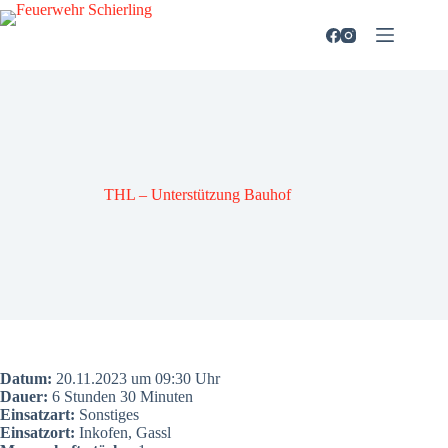
Zum
Inhalt
springen
THL – Unter­stüt­zung Bau­hof
Datum:
20.11.2023 um 09:30 Uhr
Dau­er:
6 Stun­den 30 Minu­ten
Ein­satz­art:
Sons­ti­ges
Ein­satz­ort:
Inkofen, Gas­sl