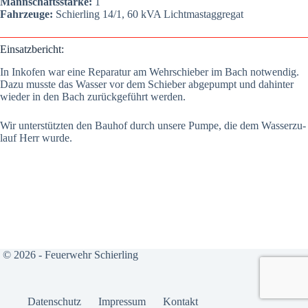
Mann­schafts­stär­ke:
1
Fahr­zeu­ge:
Schier­ling 14/1, 60 kVA Licht­mast­ag­gre­gat
Ein­satz­be­richt:
In Inkofen war eine Repa­ra­tur am Wehr­schie­ber im Bach not­wen­dig.
Dazu muss­te das Was­ser vor dem Schie­ber abge­pumpt und dahin­ter
wie­der in den Bach zurück­ge­führt wer­den.
Wir unter­stütz­ten den Bau­hof durch unse­re Pum­pe, die dem Was­ser­zu­
lauf Herr wur­de.
© 2026 - Feuerwehr Schierling
Daten­schutz
Impres­sum
Kon­takt