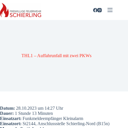
Zum
Inhalt
springen
THL1 – Auf­fahr­un­fall mit zwei PKWs
Datum:
28.10.2023 um 14:27 Uhr
Dau­er:
1 Stun­de 13 Minu­ten
Ein­satz­art:
Funk­mel­de­emp­fän­ger Kleinalarm
Ein­satz­ort:
St2144, Anschluss­stel­le Schier­ling-Nord (B15n)