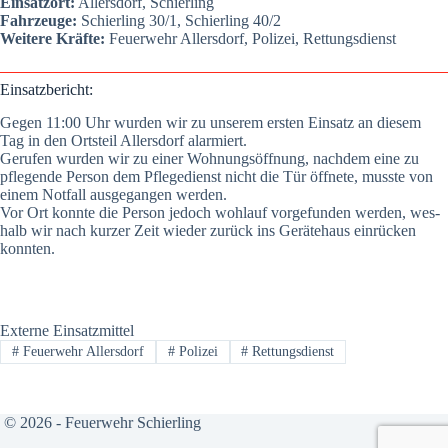
Ein­satz­ort:
Aller­s­dorf, Schier­ling
Fahr­zeu­ge:
Schier­ling 30/1, Schier­ling 40/2
Wei­te­re Kräf­te:
Feu­er­wehr Aller­s­dorf, Poli­zei, Ret­tungs­dienst
Ein­satz­be­richt:
Gegen 11:00 Uhr wur­den wir zu unse­rem ers­ten Ein­satz an die­sem
Tag in den Orts­teil Aller­s­dorf alar­miert.
Geru­fen wur­den wir zu einer Woh­nungs­öff­nung, nach­dem eine zu
pfle­gen­de Per­son dem Pfle­ge­dienst nicht die Tür öff­ne­te, muss­te von
einem Not­fall aus­ge­gan­gen wer­den.
Vor Ort konn­te die Per­son jedoch wohl­auf vor­ge­fun­den wer­den, wes­
halb wir nach kur­zer Zeit wie­der zurück ins Gerä­te­haus ein­rü­cken
konn­ten.
Externe Einsatzmittel
#
Feuerwehr Allersdorf
#
Polizei
#
Rettungsdienst
© 2026 - Feuerwehr Schierling