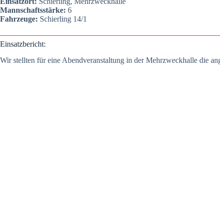
Ein­satz­ort:
Schier­ling, Mehr­zweck­hal­le
Mann­schafts­stär­ke:
6
Fahr­zeu­ge:
Schier­ling 14/1
Ein­satz­be­richt:
Wir stell­ten für eine Abend­ver­an­stal­tung in der Mehr­zweck­hal­le die ang