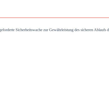
e­for­der­te Sicher­heits­wa­che zur Gewähr­leis­tung des siche­ren Ablaufs de