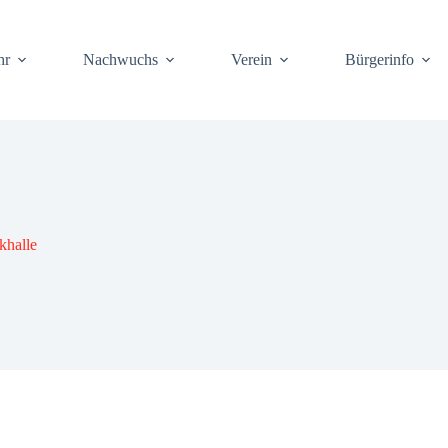
hr
Nach­wuchs
Ver­ein
Bür­ger­info
­hal­le