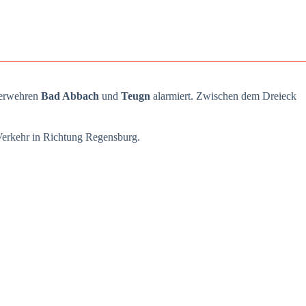
er­weh­ren
Bad Abbach
und
Teugn
alar­miert. Zwi­schen dem Drei­eck
 Ver­kehr in Rich­tung Regens­burg.