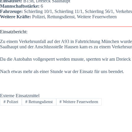
Ein­satz­ort:
B15n, Drei­eck Saal­haupt
Mann­schafts­stär­ke:
6
Fahr­zeu­ge:
Schier­ling 10/1, Schier­ling 11/1, Schier­ling 56/1, Ver­kehrs­s
Wei­te­re Kräf­te:
Poli­zei, Ret­tungs­dienst, Wei­te­re Feu­er­weh­ren
Ein­satz­be­richt:
Zu einem Ver­kehrs­un­fall auf der A93 in Fahrt­rich­tung Mün­chen wur­d
Saal­haupt und der Anschluss­stel­le Hau­sen kam es zu einem Ver­kehrs­un
Da die Auto­bahn voll­ge­sperrt wer­den muss­te, sperr­ten wir am Drei­eck 
Nach etwas mehr als einer Stun­de war der Ein­satz für uns been­det.
Externe Einsatzmittel
#
Polizei
#
Rettungsdienst
#
Weitere Feuerwehren