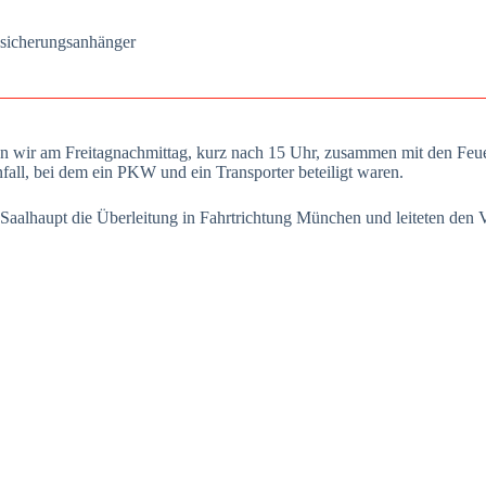
i­che­rungs­an­hän­ger
en wir am Frei­tag­nach­mit­tag, kurz nach 15 Uhr, zusam­men mit den Feu­
­fall, bei dem ein PKW und ein Trans­por­ter betei­ligt waren.
Saal­haupt die Über­lei­tung in Fahrt­rich­tung Mün­chen und lei­te­ten den