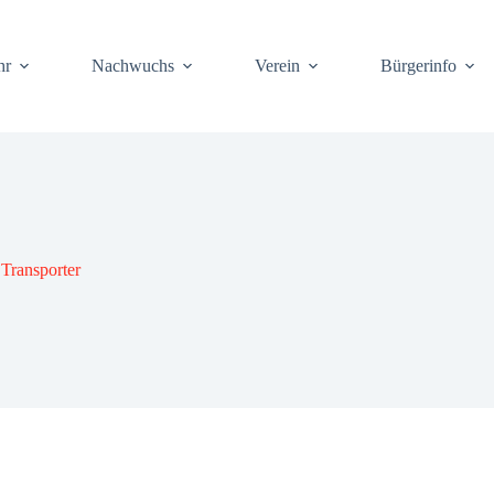
hr
Nach­wuchs
Ver­ein
Bür­ger­info
rans­por­ter