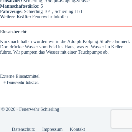
Ein­satz­ort:
Schier­ling, Adolph-Kol­ping-Stras­se
Mann­schafts­stär­ke:
5
Fahr­zeu­ge:
Schier­ling 10/1, Schier­ling 11/1
Wei­te­re Kräf­te:
Feu­er­wehr Inkofen
Ein­satz­be­richt:
Kurz nach halb 5 wur­den wir in die Adolph-Kol­ping-Stra­ße alar­miert.
Dort drück­te Was­ser vom Feld ins Haus, was zu Was­ser im Kel­ler
führ­te. Wir pump­ten das Was­ser mit einer Tauch­pum­pe ab.
Externe Einsatzmittel
#
Feuerwehr Inkofen
© 2026 - Feuerwehr Schierling
Daten­schutz
Impres­sum
Kon­takt