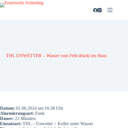
Zum
Inhalt
springen
THL UNWETTER – Was­ser vom Feld drückt ins Haus
Datum:
01.06.2024 um 16:38 Uhr
Alar­mie­rungs­art:
Funk
Dau­er:
22 Minu­ten
Ein­satz­art:
THL – Unwet­ter > Kel­ler unter Was­ser