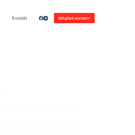
Kon­takt
Mitglied werden!
Einsatz
Brand­mel­de­an­la­ge aus­ge­löst in Indus­trie­
b
er aus­ge­lös­ten Brand­mel­de­an­la­ge wur­den
gen 23:53 Uhr alar­miert. Vor Ort konn­te
l fest­ge­stellt wer­den, dass es sich um einen