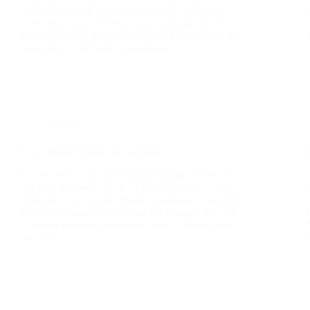
Anschluss­stel­len Schier­­ling-Süd und Neu­fahrn
i.NB.-Nord war ein PKW mit Anhän­ger in die
Mit­tel­leit­plan­ke gekracht und anschlie­ßend am Sei­
ten­strei­fen zum Ste­hen gekom­men.…
Einsatz
B 4 – Brand Bag­ger in Gebäu­de
Um 09:10 Uhr am Diens­tag­vor­mit­tag wur­den wir
mit dem Stich­wort “B 4 – Land­wirt­schaft – Stall /
Scheu­ne” nach Grub (Markt Lang­quaid, Land­kreis
Kel­heim) alar­miert. Dort war ein Bag­ger, der sich
in einem Gebäu­de befun­den hat­te, in Brand gera­
ten. Wir…