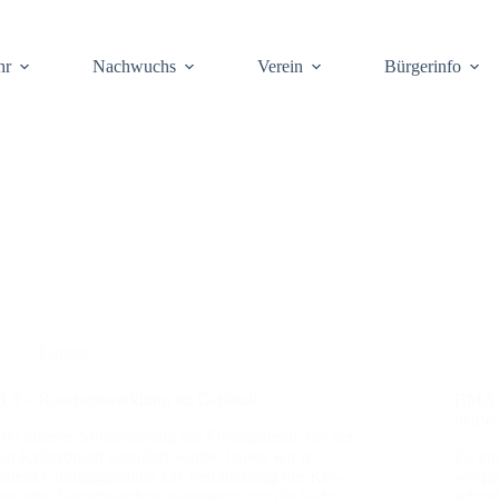
hr
Nach­wuchs
Ver­ein
Bür­ger­info
Einsatz
B 3 – Rauch­ent­wick­lung im Gebäu­de
BMA – 
be­trie
Bei unse­rer Monats­übung am Frei­tag­abend, bei der
ein Kel­ler­brand simu­liert wur­de, haben wir in
Zu ein
einem Übungs­ge­bäu­de zur Ver­rau­chung des Kel­
wir ge
lers eine Nebel­ma­schi­ne ein­ge­setzt, um die Sicht
schnel