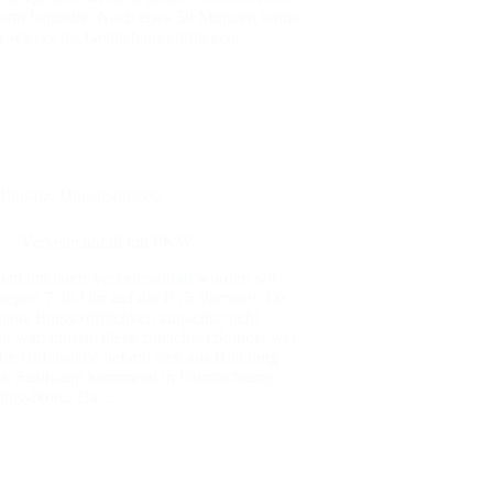
larm han­del­te. Nach etwa 30 Minu­ten konn­
r wie­der ins Gerä­te­haus ein­rü­cken.
Einsatz
,
Uncategorized
– Ver­kehrs­un­fall mit PKW
em unkla­ren Ver­kehrs­un­fall wur­den wir
 gegen 7:36 Uhr auf die B15 alar­miert. Da
naue Ein­sat­zört­lich­keit zunächst nicht
t war, muss­te die­se zunächst erkun­det wer­
ie Unfall­stel­le befand sich aus Rich­tung
ck Saal­haupt kom­mend in Fahrt­rich­tung
­­ling-Nord. Da…