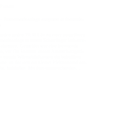
Einsatz
Brand­mel­de­an­la­ge aus­ge­löst in Indus­trie­
b
r­den gegen 19:38 Uhr zu einer aus­ge­lös­ten
el­de­an­la­ge in einem Schier­lin­ger Indus­trie­
t alar­miert. Gemel­det war eine bren­nen­de
­rie, vor Ort konn­ten unse­re Atem­schutz­ge­rä­
ger mit­tels Wär­me­bild­ka­me­ra die betrof­fe­ne
­ne, an der sich ein klei­ner Elek­tro­brand ent­
l­te, fest­stel­len. Mit dem ent­spre­chen­den…