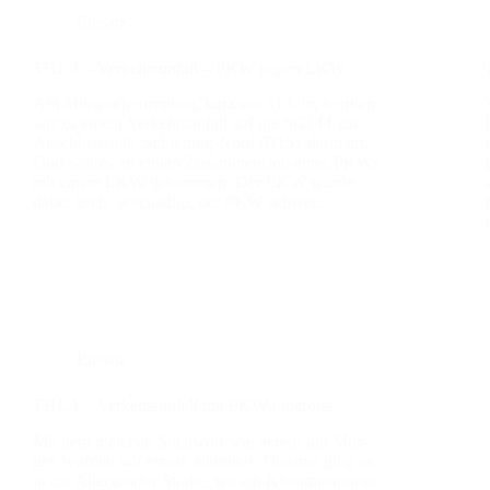
Einsatz
THL 1 – Ver­kehrs­un­fall – PKW gegen LKW
Am Mitt­woch­vor­mit­tag, kurz vor 11 Uhr, wur­den
wir zu einem Ver­kehrs­un­fall auf die St2144 zur
Anschluss­stel­le Schier­­ling-Nord (B15) alar­miert.
Dort war es zu einem Zusam­men­stoß eines PKWs
mit einem LKW gekom­men. Der LKW wur­de
dabei leicht beschä­digt, der PKW schwer.…
Einsatz
THL 1 – Ver­kehrs­un­fall mit PKW inner­orts
Mit dem glei­chen Stich­wort wie bereits am Mor­
gen wur­den wir erneut alar­miert. Dies­mal ging es
in die Aller­s­dor­fer Stra­ße, wo ein Klein­trans­por­ter