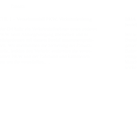
Einsatz
THL 1 – Ver­kehrs­un­fall PKW, Ver­kehrs­len­kung
BMA – 
be­trie
Vor Ort hat­te ein Ver­kehrs­teil­neh­mer einen ande­ren
PKW beim Abbie­ge­vor­gang über­se­hen und ist
Wir wu
infol­ge­des­sen mit die­sem fron­tal zusam­men­ge­sto­
Brand­m
ßen. Wir über­nah­men die Siche­rung der Ein­satz­
ge­bie
stel­le, lenk­ten den Ver­kehr, ent­fern­ten die ver­un­
Bat­te
fall­ten PKW von der Fahr­bahn und küm­mer­ten
te­trä­
uns um die ver­un­fall­ten,…
Maschi
wi­cke