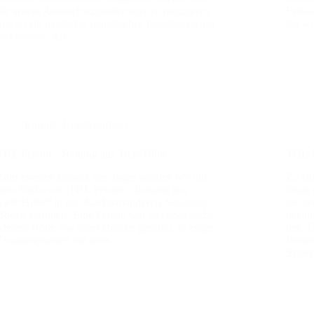
für unse­re Atem­schutz­ge­rä­te­trä­ger zu redu­zie­ren
Fehl­a
und so ein mög­lichst rea­lis­ti­sches Ein­satz­sze­na­rio
ten wi
zu erstel­len. Als…
Einsatz
,
Uncategorized
THL Per­son – Ret­tung aus Tiefe/Höhe
THL 1 
Zum zwei­ten Ein­satz des Tages wur­den wir mit
Zu ein
dem Stich­wort „THL Per­son – Ret­tung aus
heu­te
Tiefe/Höhe“ in den Nach­bar­land­kreis Strau­bing –
die ge
Bogen alar­miert. Eine Per­son war aus etwa sechs
bekann
Metern Höhe von einer Brü­cke gestürzt. In enger
den. D
Zusam­men­ar­beit mit dem…
Drei­e
Schier