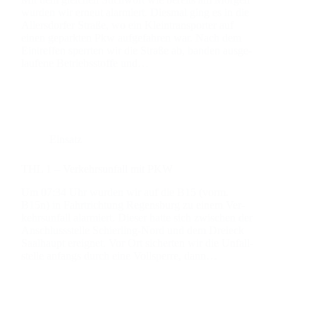
wur­den wir erneut alar­miert. Dies­mal ging es in die
Aller­s­dor­fer Stra­ße, wo ein Klein­trans­por­ter auf
einen gepark­ten Pkw auf­ge­fah­ren war. Nach dem
Ein­tref­fen sperr­ten wir die Stra­ße ab, ban­den aus­ge­
lau­fe­ne Betriebs­stof­fe und…
Einsatz
THL 1 – Ver­kehrs­un­fall mit PKW
Um 07:34 Uhr wur­den wir auf die B15 (vorm.
B15n) in Fahrt­rich­tung Regens­burg zu einem Ver­
kehrs­un­fall alar­miert. Die­ser hat­te sich zwi­schen der
Anschluss­stel­le Schier­­ling-Nord und dem Drei­eck
Saal­haupt ereig­net. Vor Ort sicher­ten wir die Unfall­
stel­le anfangs durch eine Voll­sper­re, dann…