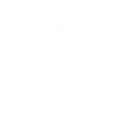
Einsatz
THL 1 – Fahr­zeug öff­nen akut
Wir wur­den zu einer Fahr­zeug­öff­nung in die Sie­
mens­stra­ße alar­miert. Laut Mel­dung befand sich seit
etwa 30 Minu­ten ein Hund in einem ver­schlos­se­nen
Pkw. Wäh­rend der Anfahrt wur­den wir durch die
Poli­zei abbe­stellt.
Einsatz
THL 1 – Insek­ten­be­sei­ti­gung – Wes­pen­nest
In einem Wohn­haus in Schier­ling hat­te sich ein Wes­
pen­nest gebil­det. Nach­dem des­sen Bewoh­ner von
den Tie­ren gesto­chen wur­de und nach­weis­lich all­er­
gisch ist, ent­fern­ten wir das Wes­pen­nest.