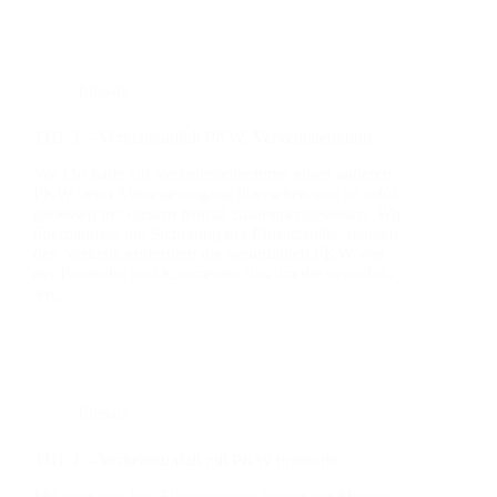
Einsatz
THL 1 – Ver­kehrs­un­fall PKW, Ver­kehrs­len­kung
Vor Ort hat­te ein Ver­kehrs­teil­neh­mer einen ande­ren
PKW beim Abbie­ge­vor­gang über­se­hen und ist infol­
ge­des­sen mit die­sem fron­tal zusam­men­ge­sto­ßen. Wir
über­nah­men die Siche­rung der Ein­satz­stel­le, lenk­ten
den Ver­kehr, ent­fern­ten die ver­un­fall­ten PKW von
der Fahr­bahn und küm­mer­ten uns um die ver­un­fall­
ten,…
Einsatz
THL 1 – Ver­kehrs­un­fall mit PKW inner­orts
Mit dem glei­chen Stich­wort wie bereits am Mor­gen