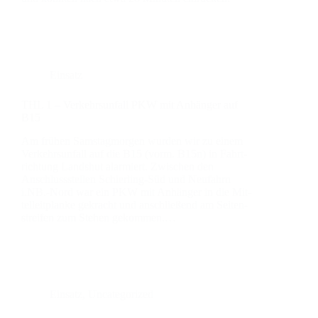
Einsatz
THL 1 – Ver­kehrs­un­fall PKW mit Anhän­ger auf
B15
Am frü­hen Sams­tag­mor­gen wur­den wir zu einem
Ver­kehrs­un­fall auf die B15 (vorm. B15n) in Fahrt­
rich­tung Lands­hut alar­miert. Zwi­schen den
Anschluss­stel­len Schier­­ling-Süd und Neu­fahrn
i.NB.-Nord war ein PKW mit Anhän­ger in die Mit­
tel­leit­plan­ke gekracht und anschlie­ßend am Sei­ten­
strei­fen zum Ste­hen gekom­men.…
Einsatz
,
Uncategorized