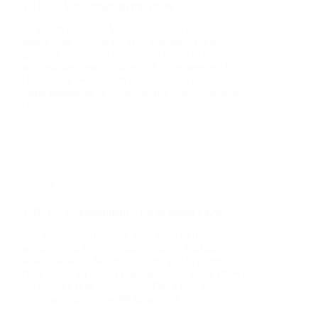
THL 1 – Ver­kehrs­un­fall mit PKW
Zu einem unkla­ren Ver­kehrs­un­fall wur­den wir heu­te
gegen 7:36 Uhr auf die B15 alar­miert. Da die
genaue Ein­sat­zört­lich­keit zunächst nicht bekannt
war, muss­te die­se zunächst erkun­det wer­den. Die
Unfall­stel­le befand sich aus Rich­tung Drei­eck Saal­
haupt kom­mend in Fahrt­rich­tung Schier­­ling-Nord.
Da…
Einsatz
THL 1 – Ver­kehrs­un­fall – PKW gegen LKW
Am Mitt­woch­vor­mit­tag, kurz vor 11 Uhr, wur­den
wir zu einem Ver­kehrs­un­fall auf die St2144 zur
Anschluss­stel­le Schier­­ling-Nord (B15) alar­miert.
Dort war es zu einem Zusam­men­stoß eines PKWs
mit einem LKW gekom­men. Der LKW wur­de dabei
leicht beschä­digt, der PKW schwer.…