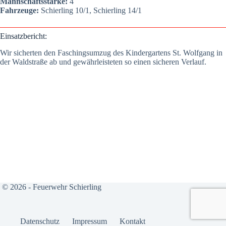
Mann­schafts­stär­ke:
4
Fahr­zeu­ge:
Schier­ling 10/1, Schier­ling 14/1
Ein­satz­be­richt:
Wir sicher­ten den Faschings­um­zug des Kin­der­gar­tens St. Wolf­gang in
der Wald­stra­ße ab und gewähr­leis­te­ten so einen siche­ren Ver­lauf.
© 2026 - Feuerwehr Schierling
Daten­schutz
Impres­sum
Kon­takt