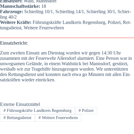
Ein­satz­ort:
Wald, Manns­dorf
Mann­schafts­stär­ke:
18
Fahr­zeu­ge:
Schier­ling 10/1, Schier­ling 14/1, Schier­ling 30/1, Schier­
ling 40/2
Wei­te­re Kräf­te:
Füh­rungs­kräf­te Land­kreis Regens­burg, Poli­zei, Ret­
tungs­dienst, Wei­te­re Feu­er­weh­ren
Ein­satz­be­richt:
Zum zwei­ten Ein­satz am Diens­tag wur­den wir gegen 14:30 Uhr
zusam­men mit der Feu­er­wehr Aller­s­dorf alar­miert. Eine Per­son war in
unweg­sa­men Gelän­de, in einem Wald­stück bei Manns­dorf, gestürzt,
wes­halb wir zur Tra­ge­hil­fe hin­zu­ge­zo­gen wur­den. Wir unter­stütz­ten
den Ret­tungs­dienst und konn­ten nach etwa go Minu­ten mit allen Ein­
satz­kräf­ten wie­der ein­rü­cken.
Externe Einsatzmittel
#
Führungskräfte Landkreis Regensburg
#
Polizei
#
Rettungsdienst
#
Weitere Feuerwehren