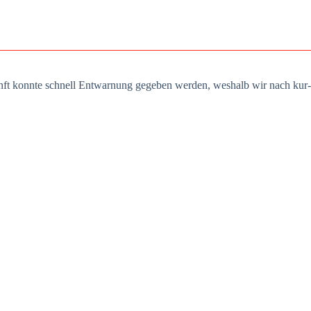
kunft konn­te schnell Ent­war­nung gege­ben wer­den, wes­halb wir nach kur­