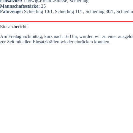
Ein­satz­ort:
Lud­wig-Erhard-Stras­se, Schier­ling
Mann­schafts­stär­ke:
25
Fahr­zeu­ge:
Schier­ling 10/1, Schier­ling 11/1, Schier­ling 30/1, Schier­li
Ein­satz­be­richt:
Am Frei­tag­nach­mit­tag, kurz nach 16 Uhr, wur­den wir zu einer aus­ge­lös
zer Zeit mit allen Ein­satz­kräf­ten wie­der ein­rü­cken konn­ten.