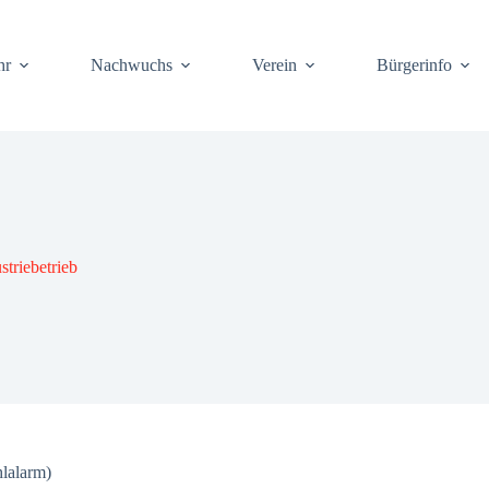
hr
Nach­wuchs
Ver­ein
Bür­ger­info
trie­be­trieb
l­alarm)