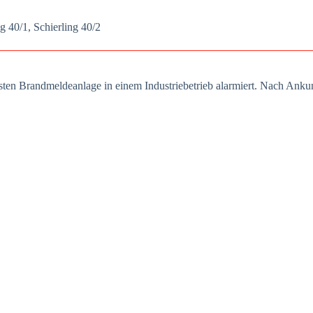
ng 40/1, Schier­ling 40/2
­ten Brand­mel­de­an­la­ge in einem Indus­trie­be­trieb alar­miert. Nach An