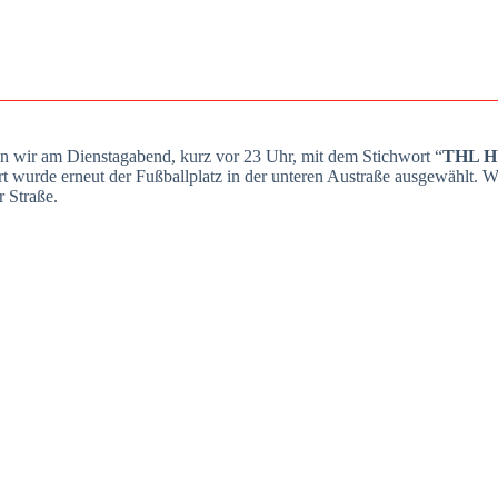
­den wir am Diens­tag­abend, kurz vor 23 Uhr, mit dem Stich­wort “
THL 
ort wur­de erneut der Fuß­ball­platz in der unte­ren Austra­ße aus­ge­wählt.
r Stra­ße.