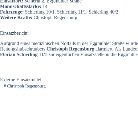
Ein­satz­ort:
Schier­ling, Egg­müh­ler Stra­ße
Mann­schafts­stär­ke:
14
Fahr­zeu­ge:
Schier­ling 10/1, Schier­ling 11/1, Schier­ling 40/2
Wei­te­re Kräf­te:
Chris­toph Regens­burg
Ein­satz­be­richt:
Auf­grund eines medi­zi­ni­schen Not­falls in der Egg­müh­ler Stra­ße wur
Ret­tungs­hub­schrau­bers
Chris­toph Regens­burg
alar­miert. Als Lan­de­
Flo­ri­an Schier­ling 11/1
zur eigent­li­chen Ein­satz­stel­le in die Egg­müh­le
Externe Einsatzmittel
#
Christoph Regensburg