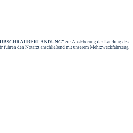
HUBSCHRAUBERLANDUNG
” zur Absi­che­rung der Lan­dung des
 Wir fuh­ren den Not­arzt anschlie­ßend mit unse­rem Mehr­zweck­fahr­zeug