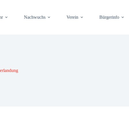
hr
Nach­wuchs
Ver­ein
Bür­ger­info
r­lan­dung