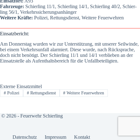
Ein­satz­ort:
A93
Fahr­zeu­ge:
Schier­ling 11/1, Schier­ling 14/1, Schier­ling 40/2, Schier­
ling 56/1, Ver­kehrs­si­che­rungs­an­hän­ger
Wei­te­re Kräf­te:
Poli­zei, Ret­tungs­dienst, Wei­te­re Feu­er­weh­ren
Ein­satz­be­richt:
Am Don­ners­tag wur­den wir zur Unter­stüt­zung, mit unse­rer Seil­win­de,
bei einem Ver­kehrs­un­fall alar­miert. Die­se wur­de, nach Rück­spra­che,
doch nicht benö­tigt. Der Schier­ling 11/1 und 14/1 ver­blie­ben an der
Ein­satz­stel­le als Auf­ent­halts­be­reich für die Unfall­be­tei­lig­ten.
Externe Einsatzmittel
#
Polizei
#
Rettungsdienst
#
Weitere Feuerwehren
© 2026 - Feuerwehr Schierling
Daten­schutz
Impres­sum
Kon­takt