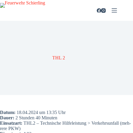
Zum
Inhalt
springen
THL 2
Datum:
18.04.2024 um 13:35 Uhr
Dau­er:
2 Stun­den 40 Minu­ten
Ein­satz­art:
THL2 – Tech­ni­sche Hil­fe­leis­tung > Ver­kehrs­un­fall (meh­
re­re PKW)