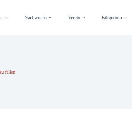
hr
Nach­wuchs
Ver­ein
Bür­ger­info
u fal­len