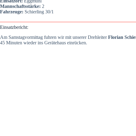
Ein­satz­ort:
Egg­mühl
Mann­schafts­stär­ke:
2
Fahr­zeu­ge:
Schier­ling 30/1
Ein­satz­be­richt:
Am Sams­tag­vor­mit­tag fuh­ren wir mit unse­rer Dreh­lei­ter
Flo­ri­an Schie
45 Minu­ten wie­der ins Gerä­te­haus ein­rü­cken.