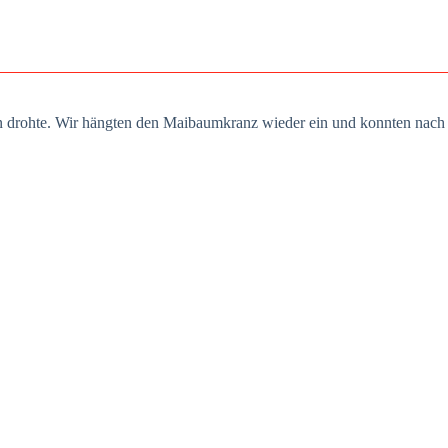
n droh­te. Wir häng­ten den Mai­baum­kranz wie­der ein und konn­ten nach