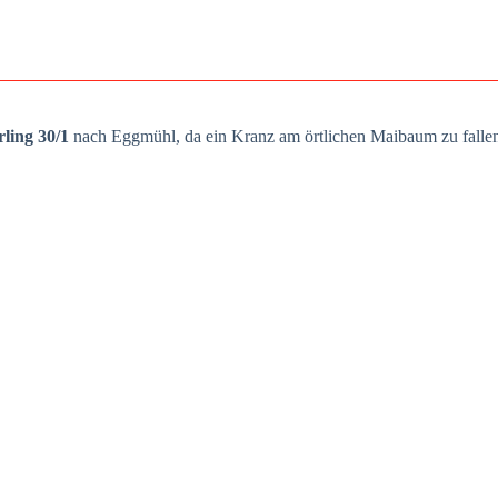
r­ling 30/1
nach Egg­mühl, da ein Kranz am ört­li­chen Mai­baum zu fal­le