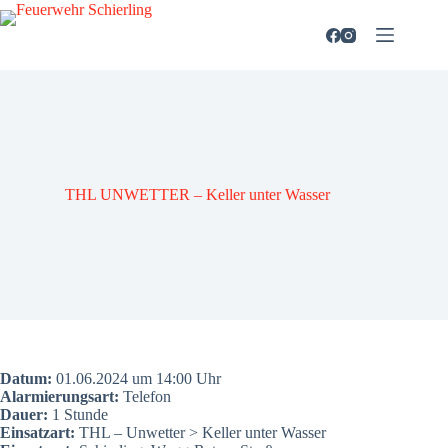
Zum
Inhalt
springen
THL UNWETTER – Kel­ler unter Was­ser
Datum:
01.06.2024 um 14:00 Uhr
Alar­mie­rungs­art:
Tele­fon
Dau­er:
1 Stun­de
Ein­satz­art:
THL – Unwet­ter > Kel­ler unter Was­ser