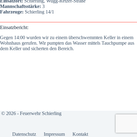
Ein­satz­ort:
Schier­ling, Wugg-Ret­zer-Stra­ße
Mann­schafts­stär­ke:
3
Fahr­zeu­ge:
Schier­ling 14/1
Ein­satz­be­richt:
Gegen 14:00 wur­den wir zu einem über­schwemm­ten Kel­ler in einem
Wohn­haus geru­fen. Wir pump­ten das Was­ser mit­tels Tauch­pum­pe aus
dem Kel­ler und sicher­ten den Bereich.
© 2026 - Feuerwehr Schierling
Daten­schutz
Impres­sum
Kon­takt