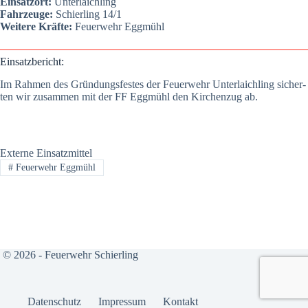
Ein­satz­ort:
Unter­laich­ling
Fahr­zeu­ge:
Schier­ling 14/1
Wei­te­re Kräf­te:
Feu­er­wehr Egg­mühl
Ein­satz­be­richt:
Im Rah­men des Grün­dungs­fes­tes der Feu­er­wehr Unter­laich­ling sicher­
ten wir zusam­men mit der FF Egg­mühl den Kir­chen­zug ab.
Externe Einsatzmittel
#
Feuerwehr Eggmühl
© 2026 - Feuerwehr Schierling
Daten­schutz
Impres­sum
Kon­takt