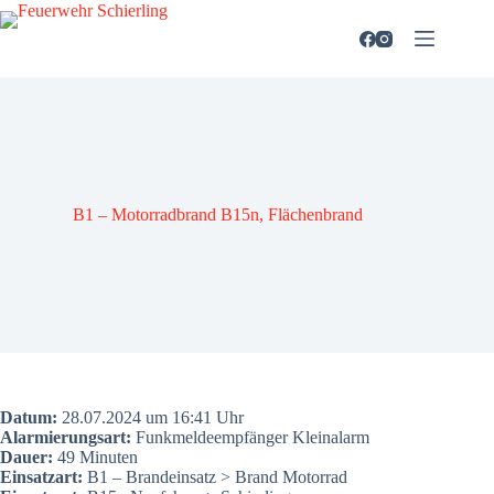
Zum
Inhalt
springen
B1 – Motor­rad­brand B15n, Flä­chen­brand
Datum:
28.07.2024 um 16:41 Uhr
Alar­mie­rungs­art:
Funk­mel­de­emp­fän­ger Kleinalarm
Dau­er:
49 Minu­ten
Ein­satz­art:
B1 – Brand­ein­satz > Brand Motor­rad