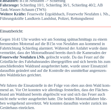
Ein­satz­ort:
B15n Neu­fahrn -> Schier­ling
Fahr­zeu­ge:
Schier­ling 10/1, Schier­ling 36/1, Schier­ling 40/2, AB
Tank-Was­ser-Schaum (TWS)
Wei­te­re Kräf­te:
Feu­er­wehr Ergolds­bach, Feu­er­wehr Neu­fahrn i. Nb.,
Füh­rungs­kräf­te Land­kreis Lands­hut, Poli­zei, Ret­tungs­dienst
Ein­satz­be­richt:
Gegen 16:41 Uhr wur­den wir am Sonn­tag spät­nach­mit­tags zu einem
bren­nen­den Motor­rad auf die B15n von Neu­fahrn aus kom­mend in
Fahrt­rich­tung Schier­ling alar­miert. Wäh­rend der Anfahrt wur­de dann
ver­mel­det, dass der Motor­rad­brand bereits durch die Kame­ra­den der
Feu­er­wehr Neu­fahrn i.Nb.
gelöscht wur­de. Da das Feu­er auf die
Grün­flä­che des Fahr­bahn­ran­des über­ge­grif­fen und sich bereits bis zum
anschlie­ßen­den Wald­rand aus­ge­brei­tet hat­te, wur­de unser Ein­satz­ziel
dar­auf­hin geän­dert und auf die Kon­trol­le des unmit­tel­bar angren­zen­
den Wald­stü­ckes gerich­tet.
Wir fuh­ren die Ein­satz­stel­le in der Fol­ge von oben aus dem Wald kom­
mend an. Vor Ort konn­ten wir aller­dings fest­stel­len, dass der Flä­chen­
brand am Wald­rand bereits abge­löscht war und sich das Feu­er auch
nicht mehr wei­ter aus­ge­brei­tet hat­te. Die bei­den Motor­rad­fah­rer blie­
ben weit­ge­hend unver­letzt. Wir konn­ten dar­auf­hin wie­der zurück ins
Gerä­te­haus ein­rü­cken.