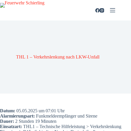
Zum
Inhalt
springen
THL 1 – Ver­kehrs­len­kung nach LKW-Unfall
Datum:
05.05.2025 um 07:01 Uhr
Alar­mie­rungs­art:
Funk­mel­de­emp­fän­ger und Sire­ne
Dau­er:
2 Stun­den 19 Minu­ten
Ein­satz­art:
THL1 – Tech­ni­sche Hil­fe­leis­tung > Ver­kehrs­len­kung