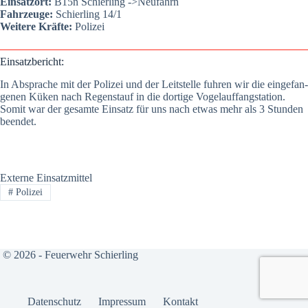
Ein­satz­ort:
B15n Schier­ling ->Neu­fahrn
Fahr­zeu­ge:
Schier­ling 14/1
Wei­te­re Kräf­te:
Poli­zei
Ein­satz­be­richt:
In Abspra­che mit der Poli­zei und der Leit­stel­le fuh­ren wir die ein­ge­fan­
ge­nen Küken nach Regen­stauf in die dor­ti­ge Vogel­auf­fang­sta­ti­on.
Somit war der gesam­te Ein­satz für uns nach etwas mehr als 3 Stun­den
been­det.
Externe Einsatzmittel
#
Polizei
© 2026 - Feuerwehr Schierling
Daten­schutz
Impres­sum
Kon­takt