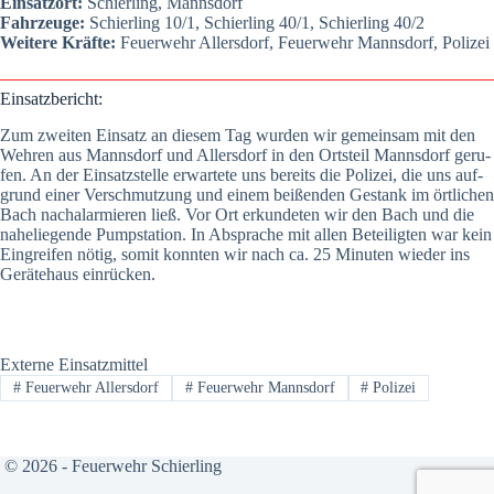
Ein­satz­ort:
Schier­ling, Manns­dorf
Fahr­zeu­ge:
Schier­ling 10/1, Schier­ling 40/1, Schier­ling 40/2
Wei­te­re Kräf­te:
Feu­er­wehr Aller­s­dorf, Feu­er­wehr Manns­dorf, Poli­zei
Ein­satz­be­richt:
Zum zwei­ten Ein­satz an die­sem Tag wur­den wir gemein­sam mit den
Weh­ren aus Manns­dorf und Aller­s­dorf in den Orts­teil Manns­dorf geru­
fen. An der Ein­satz­stel­le erwar­te­te uns bereits die Poli­zei, die uns auf­
grund einer Ver­schmut­zung und einem bei­ßen­den Gestank im ört­li­chen
Bach nach­alar­mie­ren ließ. Vor Ort erkun­de­ten wir den Bach und die
nahe­lie­gen­de Pump­sta­ti­on. In Abspra­che mit allen Betei­lig­ten war kein
Ein­grei­fen nötig, somit konn­ten wir nach ca. 25 Minu­ten wie­der ins
Gerä­te­haus ein­rü­cken.
Externe Einsatzmittel
#
Feuerwehr Allersdorf
#
Feuerwehr Mannsdorf
#
Polizei
© 2026 - Feuerwehr Schierling