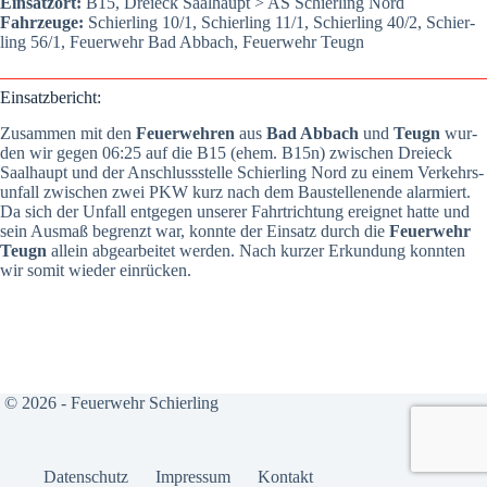
Ein­satz­ort:
B15, Drei­eck Saal­haupt > AS Schier­ling Nord
Fahr­zeu­ge:
Schier­ling 10/1, Schier­ling 11/1, Schier­ling 40/2, Schier­
ling 56/1, Feu­er­wehr Bad Abbach, Feu­er­wehr Teugn
Ein­satz­be­richt:
Zusam­men mit den
Feu­er­weh­ren
aus
Bad Abbach
und
Teugn
wur­
den wir gegen 06:25 auf die B15 (ehem. B15n) zwi­schen Drei­eck
Saal­haupt und der Anschluss­stel­le Schier­ling Nord zu einem Ver­kehrs­
un­fall zwi­schen zwei PKW kurz nach dem Bau­stel­le­nen­de alar­miert.
Da sich der Unfall ent­ge­gen unse­rer Fahrt­rich­tung ereig­net hat­te und
sein Aus­maß begrenzt war, konn­te der Ein­satz durch die
Feu­er­wehr
Teugn
allein abge­ar­bei­tet wer­den. Nach kur­zer Erkun­dung konn­ten
wir somit wie­der ein­rü­cken.
© 2026 - Feuerwehr Schierling
Daten­schutz
Impres­sum
Kon­takt