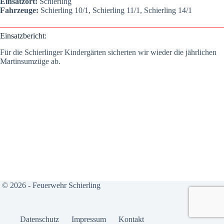
Ein­satz­ort:
Schier­ling
Fahr­zeu­ge:
Schier­ling 10/1, Schier­ling 11/1, Schier­ling 14/1
Ein­satz­be­richt:
Für die Schier­lin­ger Kin­der­gär­ten sicher­ten wir wie­der die jähr­li­chen
Mar­tins­um­zü­ge ab.
© 2026 - Feuerwehr Schierling
Daten­schutz
Impres­sum
Kon­takt