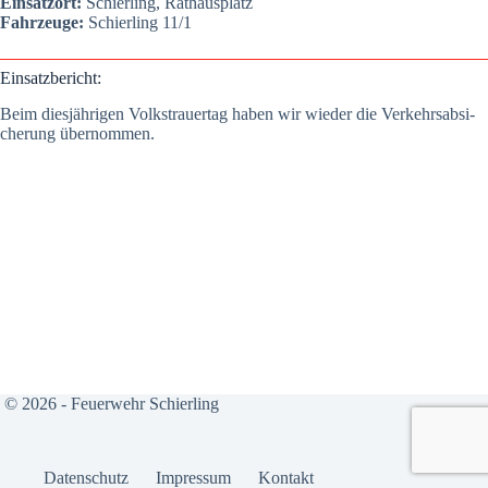
Ein­satz­ort:
Schier­ling, Rat­haus­platz
Fahr­zeu­ge:
Schier­ling 11/1
Ein­satz­be­richt:
Beim dies­jäh­ri­gen Volks­trau­er­tag haben wir wie­der die Ver­kehrs­ab­si­
che­rung über­nom­men.
© 2026 - Feuerwehr Schierling
Daten­schutz
Impres­sum
Kon­takt