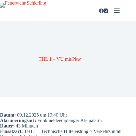
Zum
Inhalt
springen
THL 1 – VU mit Pkw
Datum:
09.12.2025 um 19:40 Uhr
Alar­mie­rungs­art:
Funk­mel­de­emp­fän­ger Kleinalarm
Dau­er:
43 Minu­ten
Ein­satz­art:
THL1 – Tech­ni­sche Hil­fe­leis­tung > Ver­kehrs­un­fall