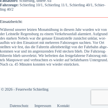
Ein­satz­ort:
Schier­ling, unte­re Au
Fahr­zeu­ge:
Schier­ling 10/1, Schier­ling 11/1, Schier­ling 40/1, Schier­
ling 40/2
Ein­satz­be­richt:
Wäh­rend unse­rer letz­ten Monats­übung in die­sem Jahr wur­den wir von
der Leit­stel­le Regens­burg zu einem Ver­kehrs­un­fall alar­miert. Auf­grund
des star­ken Nebels war die genaue Ein­satz­stel­le zunächst unklar, wor­
auf­hin wir den Ein­satz­ort mit meh­re­ren Fahr­zeu­gen such­ten. Vor Ort
stell­ten wir fest, das die Fah­re­rin allein­be­tei­ligt von der Fahr­bahn abge­
kom­men war und im angren­zen­den Feld ste­cken blieb. Die Fahr­zeug­
füh­re­rin blieb unver­letzt. Wir befrei­ten das fest­ge­fah­re­ne Fahr­zeug mit­
tels Man­power und ver­brach­ten es wie­der auf befahr­ba­ren Unter­grund.
Nach ca. 45 Minu­ten konn­ten wir wie­der ein­rü­cken.
© 2026 - Feuerwehr Schierling
Daten­schutz
Impres­sum
Kon­takt