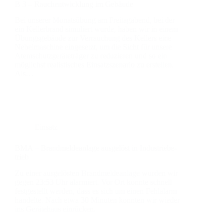
B 3 – Rauch­ent­wick­lung im Gebäu­de
Bei unse­rer Monats­übung am Frei­tag­abend, bei der
ein Kel­ler­brand simu­liert wur­de, haben wir in einem
Übungs­ge­bäu­de zur Ver­rau­chung des Kel­lers eine
Nebel­ma­schi­ne ein­ge­setzt, um die Sicht für unse­re
Atem­schutz­ge­rä­te­trä­ger zu redu­zie­ren und so ein
mög­lichst rea­lis­ti­sches Ein­satz­sze­na­rio zu erstel­len.
Als…
Einsatz
BMA – Brand­mel­de­an­la­ge aus­ge­löst in Indus­trie­be­
trieb
Zu einer aus­ge­lös­ten Brand­mel­de­an­la­ge wur­den wir
gegen 23:53 Uhr alar­miert. Vor Ort konn­te schnell
fest­ge­stellt wer­den, dass es sich um einen Fehl­alarm
han­del­te. Nach etwa 30 Minu­ten konn­ten wir wie­der
ins Gerä­te­haus ein­rü­cken.