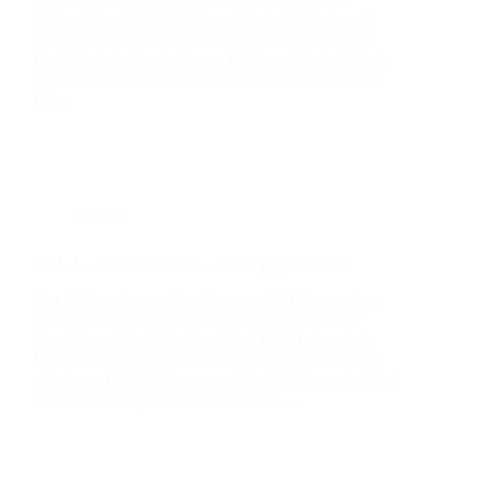
genaue Ein­sat­zört­lich­keit zunächst nicht bekannt
war, muss­te die­se zunächst erkun­det wer­den. Die
Unfall­stel­le befand sich aus Rich­tung Drei­eck Saal­
haupt kom­mend in Fahrt­rich­tung Schier­­ling-Nord.
Da…
Einsatz
THL 1 – Ver­kehrs­un­fall – PKW gegen LKW
Am Mitt­woch­vor­mit­tag, kurz vor 11 Uhr, wur­den
wir zu einem Ver­kehrs­un­fall auf die St2144 zur
Anschluss­stel­le Schier­­ling-Nord (B15) alar­miert.
Dort war es zu einem Zusam­men­stoß eines PKWs
mit einem LKW gekom­men. Der LKW wur­de dabei
leicht beschä­digt, der PKW schwer.…