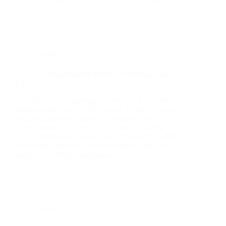
Einsatz
THL 1 – Ver­kehrs­un­fall PKW mit Anhän­ger auf
B15
Am frü­hen Sams­tag­mor­gen wur­den wir zu einem
Ver­kehrs­un­fall auf die B15 (vorm. B15n) in Fahrt­
rich­tung Lands­hut alar­miert. Zwi­schen den
Anschluss­stel­len Schier­­ling-Süd und Neu­fahrn
i.NB.-Nord war ein PKW mit Anhän­ger in die Mit­
tel­leit­plan­ke gekracht und anschlie­ßend am Sei­ten­
strei­fen zum Ste­hen gekom­men.…
Einsatz