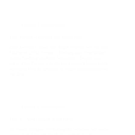
Einsatz
,
Uncategorized
THL Per­son – Ret­tung aus Tiefe/Höhe
Zum zwei­ten Ein­satz des Tages wur­den wir mit dem
Stich­wort „THL Per­son – Ret­tung aus Tiefe/Höhe“
in den Nach­bar­land­kreis Strau­bing – Bogen alar­
miert. Eine Per­son war aus etwa sechs Metern Höhe
von einer Brü­cke gestürzt. In enger Zusam­men­ar­beit
mit dem…
Einsatz
,
Uncategorized
THL 1 – Ver­kehrs­un­fall mit PKW
Zu einem unkla­ren Ver­kehrs­un­fall wur­den wir heu­te
gegen 7:36 Uhr auf die B15 alar­miert. Da die