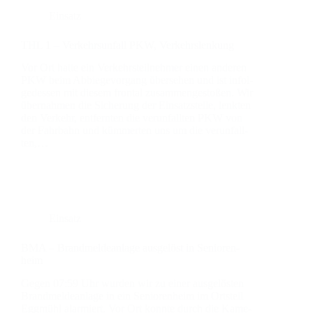
Einsatz
THL 1 – Ver­kehrs­un­fall PKW, Ver­kehrs­len­kung
Vor Ort hat­te ein Ver­kehrs­teil­neh­mer einen ande­ren
PKW beim Abbie­ge­vor­gang über­se­hen und ist infol­
ge­des­sen mit die­sem fron­tal zusam­men­ge­sto­ßen. Wir
über­nah­men die Siche­rung der Ein­satz­stel­le, lenk­ten
den Ver­kehr, ent­fern­ten die ver­un­fall­ten PKW von
der Fahr­bahn und küm­mer­ten uns um die ver­un­fall­
ten,…
Einsatz
BMA – Brand­mel­de­an­la­ge aus­ge­löst in Senio­ren­
heim
Gegen 07:59 Uhr wur­den wir zu einer aus­ge­lös­ten
Brand­mel­de­an­la­ge in ein Senio­ren­heim im Orts­teil
Egg­mühl alar­miert. Vor Ort konn­te durch die Kame­