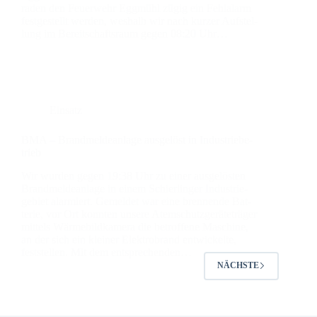
ra­den den Feu­er­wehr Egg­mühl zügig ein Fehl­alarm
fest­ge­stellt wer­den, wes­halb wir nach kur­zer Auf­stel­
lung im Bereit­schafts­raum gegen 08:20 Uhr…
Einsatz
BMA – Brand­mel­de­an­la­ge aus­ge­löst in Indus­trie­be­
trieb
Wir wur­den gegen 19:38 Uhr zu einer aus­ge­lös­ten
Brand­mel­de­an­la­ge in einem Schier­lin­ger Indus­trie­
ge­biet alar­miert. Gemel­det war eine bren­nen­de Bat­
te­rie, vor Ort konn­ten unse­re Atem­schutz­ge­rä­te­trä­ger
mit­tels Wär­me­bild­ka­me­ra die betrof­fe­ne Maschi­ne,
an der sich ein klei­ner Elek­tro­brand ent­wi­ckel­te,
fest­stel­len. Mit dem ent­spre­chen­den…
NÄCHSTE