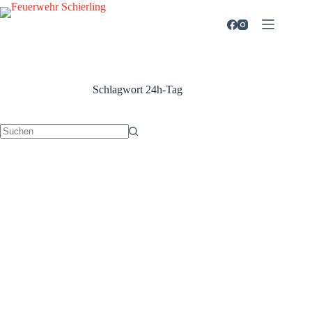
Zum
Inhalt
springen
Schlagwort
24h-Tag
Keine
Ergebnisse