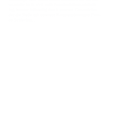
satz­stel­le nicht weit vom Feu­er­wehr­haus ent­fernt
lag, konn­te früh­zei­tig durch unse­ren Ein­satz­lei­ter,
der die Stel­le mit unse­rem Kom­man­do­wa­gen Flo­ri­
an Schier­ling…