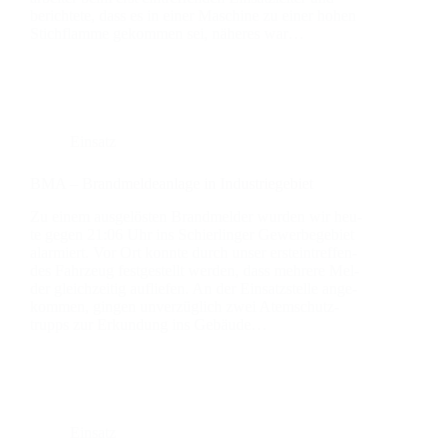
berich­te­te, dass es in einer Maschi­ne zu einer hohen
Stich­flam­me gekom­men sei, nähe­res war…
Einsatz
BMA – Brand­mel­de­an­la­ge in Indus­trie­ge­biet
Zu einem aus­ge­lös­ten Brand­mel­der wur­den wir heu­
te gegen 21:06 Uhr ins Schier­lin­ger Gewer­be­ge­biet
alar­miert. Vor Ort konn­te durch unser erst­ein­tref­fen­
des Fahr­zeug fest­ge­stellt wer­den, dass meh­re­re Mel­
der gleich­zei­tig auf­lie­fen. An der Ein­satz­stel­le ange­
kom­men, gin­gen unver­züg­lich zwei Atem­schutz­
trupps zur Erkun­dung ins Gebäu­de…
Einsatz