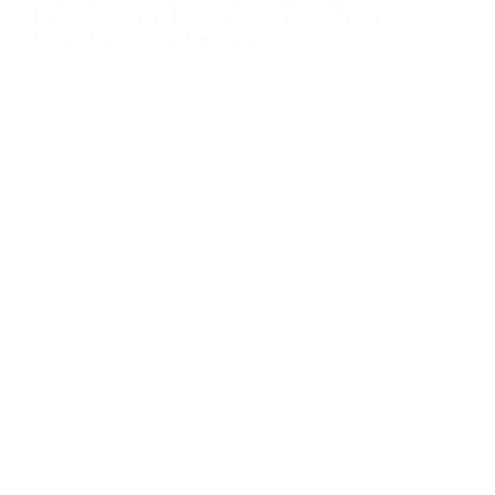
Lands­hut alar­miert. Dort brann­te es kurz auf einer
klei­nen Flä­che; ein auf­merk­sa­mer…