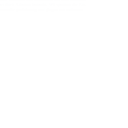
bei ihren Arbei­ten bemerkt. Wir sperr­ten die Ein­
satz­stel­le groß­räu­mig und gin­gen mit meh­re­ren…