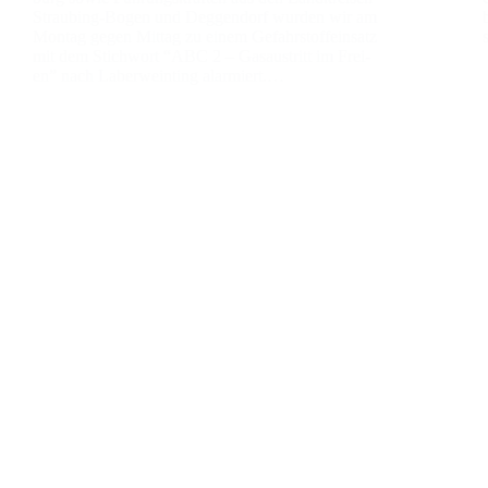
Strau­­bing-Bogen und Deg­gen­dorf wur­den wir am
Mon­tag gegen Mit­tag zu einem Gefahr­stoff­ein­satz
mit dem Stich­wort “ABC 2 – Gas­aus­tritt im Frei­
en” nach Laber­wein­ting alar­miert.…