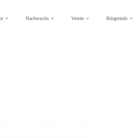
hr
Nach­wuchs
Ver­ein
Bür­ger­info
Einsatz
ABC 2 – Gas­aus­tritt im Frei­en
Gegen 15:07 Uhr wur­den wir zu einem Gefahr­
stoff­ein­satz wegen Gas­aus­tritts im Frei­en in die
Frueh­auf­t­stra­ße alar­miert. Vor Ort hat­ten Arbei­ter
einer Bau­stel­le den Gas­aus­tritt aus dem Erd­reich