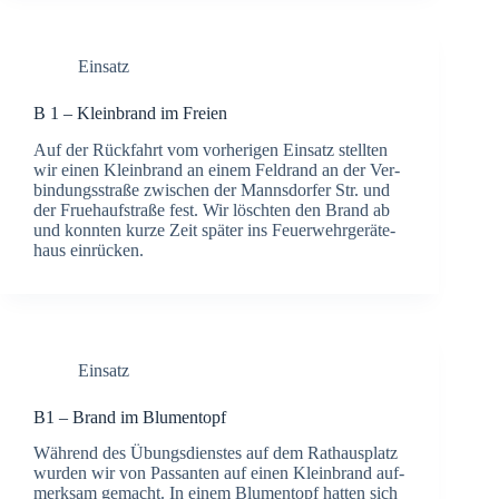
Einsatz
B 1 – Klein­brand im Frei­en
Auf der Rück­fahrt vom vor­he­ri­gen Ein­satz stell­ten
wir einen Klein­brand an einem Feld­rand an der Ver­
bin­dungs­stra­ße zwi­schen der Manns­dor­fer Str. und
der Frueh­auf­stra­ße fest. Wir lösch­ten den Brand ab
und konn­ten kur­ze Zeit spä­ter ins Feu­er­wehr­ge­rä­te­
haus ein­rü­cken.
Einsatz
B1 – Brand im Blu­men­topf
Wäh­rend des Übungs­diens­tes auf dem Rat­haus­platz
wur­den wir von Pas­san­ten auf einen Klein­brand auf­
merk­sam gemacht. In einem Blu­men­topf hat­ten sich