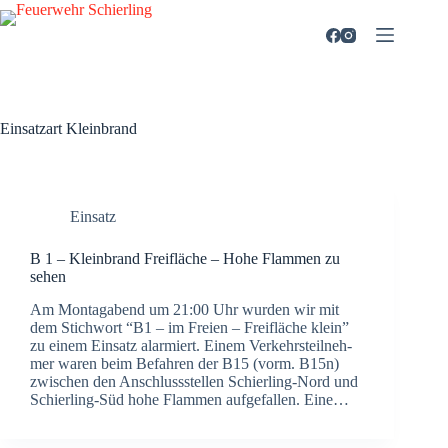
Zum
Inhalt
springen
Einsatzart
Kleinbrand
Einsatz
B 1 – Klein­brand Frei­flä­che – Hohe Flam­men zu
sehen
Am Mon­tag­abend um 21:00 Uhr wur­den wir mit
dem Stich­wort “B1 – im Frei­en – Frei­flä­che klein”
zu einem Ein­satz alar­miert. Einem Ver­kehrs­teil­neh­
mer waren beim Befah­ren der B15 (vorm. B15n)
zwi­schen den Anschluss­stel­len Schier­­ling-Nord und
Schier­­ling-Süd hohe Flam­men auf­ge­fal­len. Eine…