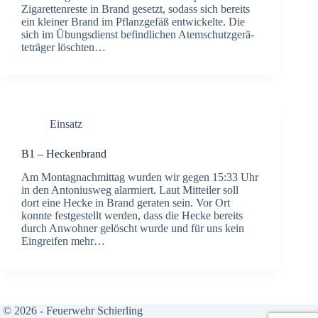
Ziga­ret­ten­res­te in Brand gesetzt, sodass sich bereits
ein klei­ner Brand im Pflanz­ge­fäß ent­wi­ckel­te. Die
sich im Übungs­dienst befind­li­chen Atem­schutz­ge­rä­
te­trä­ger lösch­ten…
Einsatz
B1 – Hecken­brand
Am Mon­tag­nach­mit­tag wur­den wir gegen 15:33 Uhr
in den Anto­ni­us­weg alar­miert. Laut Mit­tei­ler soll
dort eine Hecke in Brand gera­ten sein. Vor Ort
konn­te fest­ge­stellt wer­den, dass die Hecke bereits
durch Anwoh­ner gelöscht wur­de und für uns kein
Ein­grei­fen mehr…
© 2026 - Feuerwehr Schierling