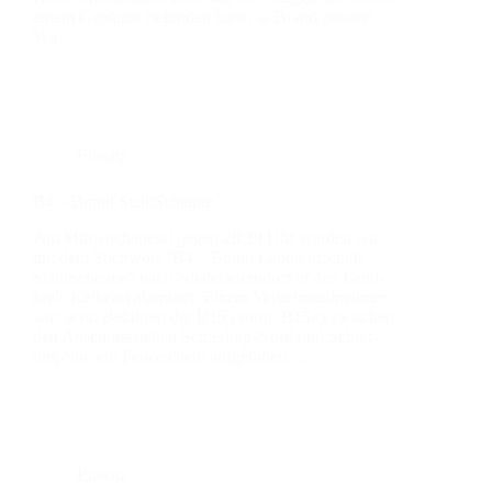
einem Gebäu­de befun­den hat­te, in Brand gera­ten.
Wir…
Einsatz
B4 – Brand Stall/Scheune
Am Mitt­woch­abend gegen 20:39 Uhr wur­den wir
mit dem Stich­wort “B4 – Brand Land­wirt­schaft
Stall/Scheune” nach Nie­der­lei­ern­dorf in den Land­
kreis Kel­heim alar­miert. Einem Ver­kehrs­teil­neh­mer
war beim Befah­ren der B15 (vorm. B15n) zwi­schen
den Anschluss­stel­len Schier­­ling-Nord und Schier­­
ling-Süd ein Feu­er­schein auf­ge­fal­len.…
Einsatz