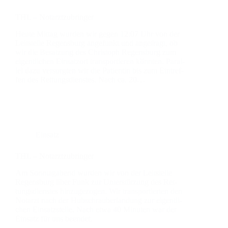
THL – Not­arzt­zu­brin­ger
Heu­te Mit­tag wur­den wir gegen 12:07 Uhr von der
Leit­stel­le Regens­burg ange­funkt und ange­fragt, ob
wir die Besat­zung des Chris­toph Regens­burg zum
eigent­li­chen Ein­satz­ort trans­por­tie­ren könn­ten. Par­al­
lel dazu ver­sorg­ten wir die Pati­en­tin bis zum Ein­tref­
fen des Ret­tungs­diens­tes. Nach ca. 20…
Einsatz
THL – Not­arzt­zu­brin­ger
Am Sonn­tag­abend wur­den wir von der Leit­stel­le
Regens­burg über Funk zur Unter­stüt­zung des Ret­
tungs­diens­tes hin­zu­ge­zo­gen. Wir trans­por­tier­ten den
Not­arzt nach der Hub­schrau­ber­lan­dung zur eigent­li­
chen Ein­satz­stel­le. Nach etwa 40 Minu­ten war der
Ein­satz für uns been­det.