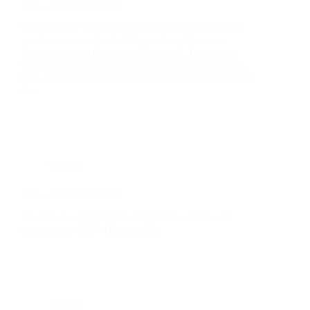
THL – First Respon­der
Wäh­rend der Vor­be­rei­tun­gen für die Monats­übung
wur­den wir von der ILS Regens­burg über eine
Reani­ma­ti­on im Orts­ge­biet infor­miert. Da sich die
Ein­satz­stel­le in unmit­tel­ba­rer Nähe zum Feu­er­wehr­
haus befand, waren wir in weni­ger als 2 Minu­ten vor
Ort.
Einsatz
THL – First Respon­der
Zu einer Reani­ma­ti­on im Orts­ge­biet wur­den wir
heu­te gegen 16:54 Uhr geru­fen.
Einsatz