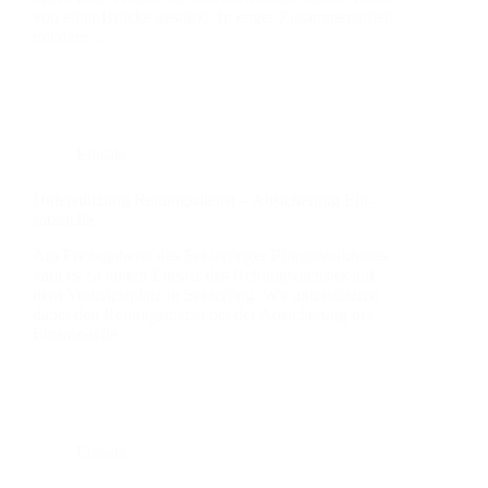
von einer Brü­cke gestürzt. In enger Zusam­men­ar­beit
mit dem…
Einsatz
Unter­stüt­zung Ret­tungs­dienst – Absi­che­rung Ein­
satz­stel­le
Am Frei­tag­abend des Schier­lin­ger Pfingst­volk­fes­tes
kam es zu einem Ein­satz des Ret­tungs­diens­tes auf
dem Volks­fest­platz in Schier­ling. Wir unter­stütz­ten
dabei den Ret­tungs­dienst bei der Absi­che­rung der
Ein­satz­stel­le.
Einsatz