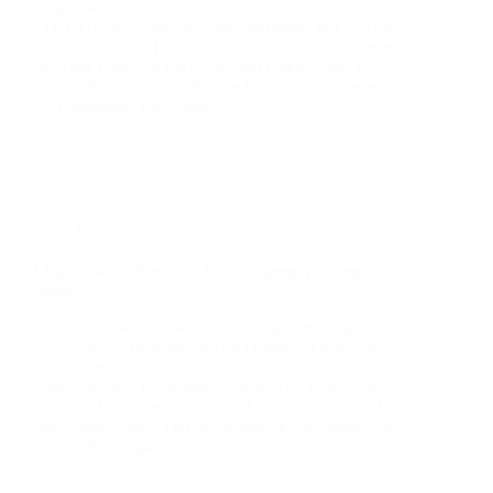
Gegen 04:17 Uhr wur­den wir mit dem Stich­wort
“THL Hub­schrau­ber­lan­dung” alar­miert. Wir leuch­te­
ten den ört­li­chen Fuß­ball­platz aus und trans­por­tier­ten
nach der Lan­dung die Crew zum eigent­li­chen Ein­
satz­ort. Nach ca. einer Stun­de konn­ten wir wie­der
ins Gerä­te­haus ein­rü­cken.
Einsatz
Medi­zi­ni­scher Ein­satz – Unter­stüt­zung Ret­tungs­
dienst
Tele­fo­nisch wur­den wir am Sonn­tag­vor­mit­tag über
eine lau­fen­de Reani­ma­ti­on im Orts­ge­biet von Schier­
ling auf­merk­sam gemacht. Zu die­sem Zeit­punkt
waren meh­re­re Kame­ra­den von uns im Feu­er­wehr­
zen­trum. Wir fuh­ren daher die Ein­satz­stel­le an, nah­
men einen unse­rer Defi­bril­la­to­ren mit und unter­stütz­
ten den Ret­tungs­dienst.…