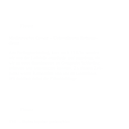
Einsatz
Medi­zi­ni­scher Ein­satz – Unter­stüt­zung Ret­tungs­
dienst
Am Frei­tag­nach­mit­tag, kurz nach 15 Uhr, wur­den
wir von der Leit­stel­le ange­funkt und ange­fragt, ob
wir zu einer Reani­ma­ti­on im Orts­ge­biet Schier­ling
anfah­ren und unter­stüt­zen könn­ten. Zu die­sem Zeit­
punkt waren Kame­ra­den von uns im Gerä­te­haus.
Wir nah­men daher die Ein­satz­an­fra­ge…
Einsatz
THL – Hub­schrau­ber aus­leuch­ten