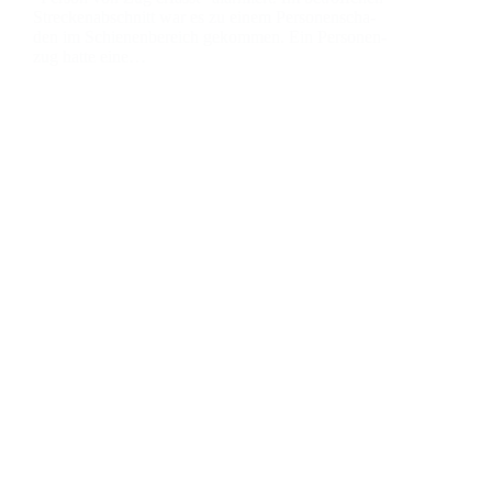
Stre­cken­ab­schnitt war es zu einem Per­so­nen­scha­
den im Schie­nen­be­reich gekom­men. Ein Per­so­nen­
zug hat­te eine…