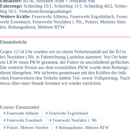
Ein­satz­ort:
B15n, Neu­fahrn Nord > Neu­fahrn Süd
Fahr­zeu­ge:
Schier­ling 10/1, Schier­ling 11/1, Schier­ling 40/2, Schier­
ling 56/1, Ver­kehrs­si­che­rungs­an­hän­ger
Wei­te­re Kräf­te:
Feu­er­wehr Alt­heim, Feu­er­wehr Ergolds­bach, Feu­er­
wehr Essen­bach, Feu­er­wehr Neu­fahrn i. Nb., Poli­zei, Meh­re­re Strei­
fen, Ret­tungs­dienst, Meh­re­re RTW
Ein­satz­be­richt:
Gegen 12:54 Uhr wur­den wir zu einem Ver­kehrs­un­fall auf die B15n
bei Neu­fahrn i.Nb. in Fahrt­rich­tung Lands­hut alar­miert. Vor Ort hat­te
ein LKW einen PKW gerammt, der Fah­rer ist anschlie­ßend geflüch­tet.
Die ver­letz­te Per­son aus dem ver­un­fall­ten PKW wur­de dem Ret­tungs­
dienst über­ge­ben. Wir sicher­ten gemein­sam mit den Kräf­ten der ört­li­
chen Feu­er­weh­ren den Ver­kehr mit­tels Teil- sowie Voll­sper­rung. Nach
etwas über einer Stun­de konn­ten wir wie­der ein­rü­cken.
Externe Einsatzmittel
#
Feuerwehr Altheim
#
Feuerwehr Ergoldsbach
#
Feuerwehr Essenbach
#
Feuerwehr Neufahrn i. Nb.
#
Polizei, Mehrere Streifen
#
Rettungsdienst, Mehrere RTW