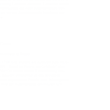
rich­tung Lands­hut alar­miert. Gemel­det wur­de
r­kehrs­un­fall mit einer ein­ge­klemm­ten Per­
urz vor der Anschluss­stel­le Neu­fahrn war
Pkw…
Einsatz
Wohn­haus in Brand
 17:00 Uhr wur­den wir zunächst zum Stich­
B3 – Brand im Frei­en, am Gebäu­de” alar­
Vor Ort muss­te unse­re Ein­satz­lei­tung fest­
n, dass der unmit­tel­bar an das betrof­fe­ne
aus angren­zen­de Frei­sitz bzw. Win­ter­gar­ten
Tei­le der Außen­fas­sa­de des Hau­ses sich…