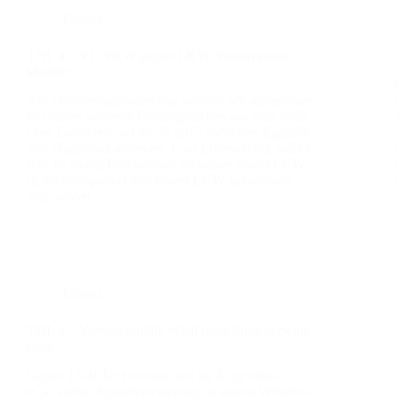
Einsatz
THL 4 – VU PKW gegen LKW, Per­son ein­ge­
klemmt
Am Don­ners­tag­nach­mit­tag wur­den wir gemein­sam
mit vie­len wei­te­ren Ret­tungs­kräf­ten aus dem süd­li­
chen Land­kreis auf die St 2615 zwi­schen Egg­mühl
und Hagel­stadt alar­miert. Laut Erst­mel­dung soll es
dort zu einem Fron­tal­crash zwi­schen einem PKW
(Klein­trans­por­ter) und einem LKW gekom­men
sein, wobei…
Einsatz
THL 2 – Ver­kehrs­un­fall, eCall ohne Sprach­er­wi­de­
rung
Gegen 15:41 Uhr wur­den wir im Zuge eines
eCalls ohne Sprach­er­wi­de­rung zu einem Ver­kehrs­