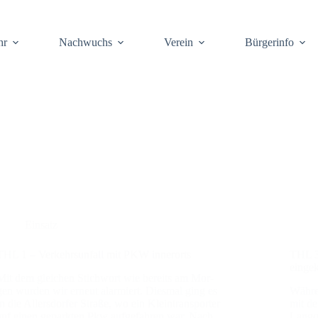
hr
Nach­wuchs
Ver­ein
Bür­ger­info
Einsatz
THL 1 – Ver­kehrs­un­fall mit PKW inner­orts
THL 3 
ein­ge
Mit dem glei­chen Stich­wort wie bereits am Mor­
gen wur­den wir erneut alar­miert. Dies­mal ging es
Wäh­r
in die Aller­s­dor­fer Stra­ße, wo ein Klein­trans­por­ter
mit de
auf einen gepark­ten Pkw auf­ge­fah­ren war. Nach
Lang­q