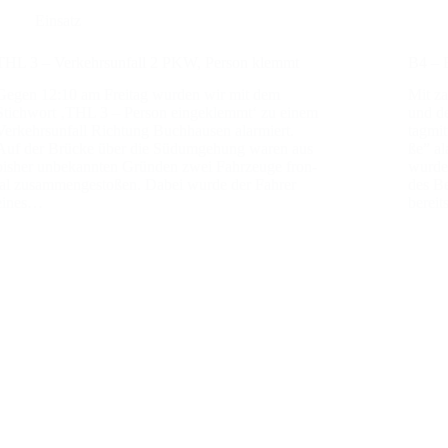
Einsatz
THL 3 – Ver­kehrs­un­fall 2 PKW, Per­son klemmt
B4 – B
Gegen 12:10 am Frei­tag wur­den wir mit dem
Mit za
Stich­wort ‚THL 3 – Per­son ein­ge­klemmt‘ zu einem
und de
Ver­kehrs­un­fall Rich­tung Buch­hau­sen alar­miert.
tag­mi
Auf der Brü­cke über die Süd­um­ge­hung waren aus
ße” ala
bis­her unbe­kann­ten Grün­den zwei Fahr­zeu­ge fron­
wur­de 
tal zusam­men­ge­sto­ßen. Dabei wur­de der Fah­rer
des Be
eines…
bereit