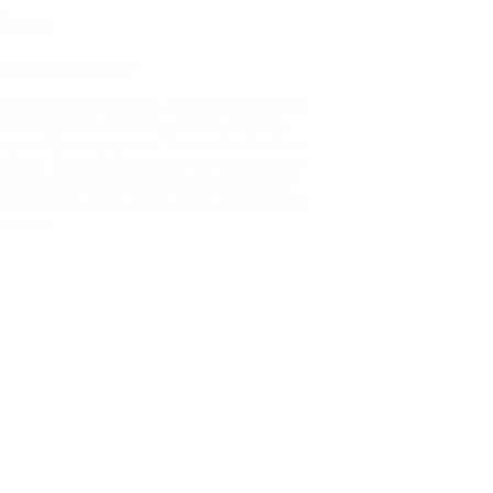
Einsatz
rand Indus­trie­hal­le
hl­rei­chen Feu­er­weh­ren aus dem Markt­ge­biet
m süd­li­chen Land­kreis wur­den wir Sonn­
t­tag ins Gewer­be­ge­biet “An der Frueh­auf­stra­
r­miert. Beim Ein­tref­fen an der Ein­satz­stel­le
der Ein­satz­lei­ter kurz durch Mit­ar­bei­ten­de
triebs in die Lage ein­ge­wie­sen. Die­se hat­ten
s ers­te…