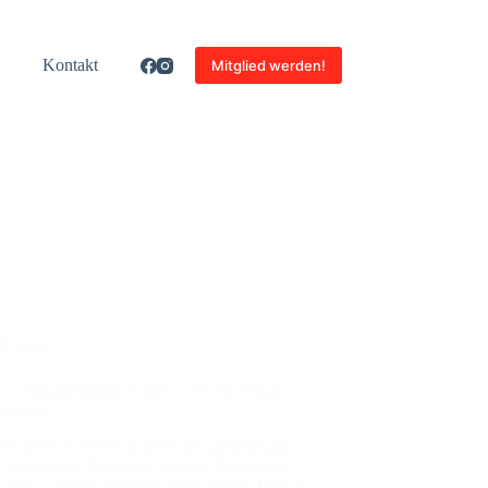
Kon­takt
Mitglied werden!
Einsatz
– Ver­kehrs­un­fall, 1 oder 2 PKW, Per­son
­klemmt
end des Unwet­ters wur­den wir gemein­sam
r Feu­er­wehr Neu­fahrn und der Feu­er­wehr
uaid zu einem Ver­kehrs­un­fall auf die B15 in