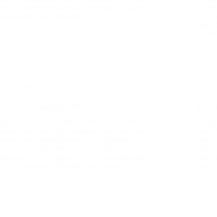
dem Ein­tref­fen sperr­ten wir die Stra­ße ab, ban­den
Fahrt­
aus­ge­lau­fe­ne Betriebs­stof­fe und…
ein Ve
son. K
ein 
Einsatz
THL 2 – VU meh­re­re PKW
B4 – 
Mit dem Stich­wort “THL 2 – VU meh­re­re PKW”
Gegen
wur­den wir heu­te früh gemein­sam mit den Feu­er­
wort “
weh­ren aus Oberdeg­gen­bach und Egg­mühl an die
miert. 
Kreu­zung Staats­stra­ße 2615/Am Löwen­denk­mal
stel­le
alar­miert. Vor Ort regel­ten wir in Zusam­men­ar­beit
Wohn­h
mit der Feu­er­wehr Egg­mühl den Ver­kehr.…
sowie 