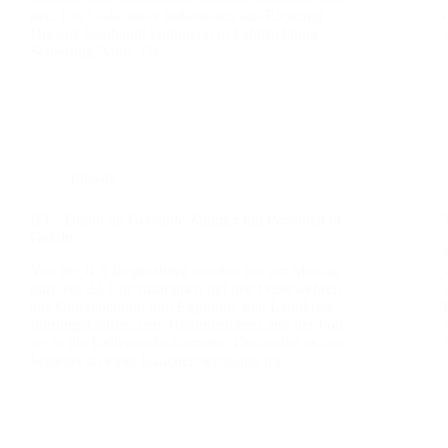
den. Die Unfall­stel­le befand sich aus Rich­tung
Drei­eck Saal­haupt kom­mend in Fahrt­rich­tung
Schier­­ling-Nord. Da…
Einsatz
B3 – Brand im Gebäude/Zimmer mit Per­so­nen in
Gefahr
Von der ILS Regens­burg wur­den wir am Mon­tag
kurz vor 22 Uhr zusam­men mit den Feu­er­weh­ren
aus Unter­laich­ling und Egg­mühl, den Land­kreis­
füh­rungs­kräf­ten, dem Ret­tungs­dienst und der Poli­
zei in die Kel­ler­stra­ße alar­miert. Dort soll­te es laut
Mit­tei­ler zu einer Rauch­ent­wick­lung im…