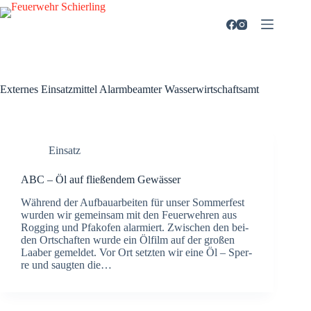
Zum
Inhalt
springen
Externes Einsatzmittel
Alarmbeamter Wasserwirtschaftsamt
Einsatz
ABC – Öl auf flie­ßen­dem Gewäs­ser
Wäh­rend der Auf­bau­ar­bei­ten für unser Som­mer­fest
wur­den wir gemein­sam mit den Feu­er­weh­ren aus
Rog­ging und Pfakofen alar­miert. Zwi­schen den bei­
den Ort­schaf­ten wur­de ein Ölfilm auf der gro­ßen
Laaber gemel­det. Vor Ort setz­ten wir eine Öl – Sper­
re und saug­ten die…