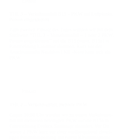
Einsatz
THL 3 – Ver­kehrs­un­fall B15 – PKW auf Leit­plan­ke,
Per­son ein­ge­klemmt
Zum zwei­ten Ein­satz des Tages wur­den wir mit dem
Stich­wort “THL 3 – Ver­kehrs­un­fall – 1 oder 2 PKW,
Per­son ein­ge­klemmt” auf die B15 (vorm. B15n) in
Fahrt­rich­tung Lands­hut alar­miert. Kurz vor der
Anschluss­stel­le Neu­fahrn i.NB.-Nord hat­te sich ein
PKW…
Einsatz
THL 2 – Ver­kehrs­un­fall, meh­re­re PKW
Gegen 10:08 Uhr wur­den wir zu einem Ver­kehrs­un­
fall mit meh­re­ren betei­lig­ten PKW auf die B15n in
Fahrt­rich­tung Drei­eck Saal­haupt alar­miert. Vor Ort
waren 2 PKW kurz vor einer vor­über­ge­hend ein­sei­
ti­gen Fahr­bahn­sper­rung mit einem Klein­trans­por­ter