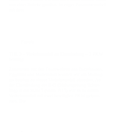
von einer Brü­cke gestürzt. In enger Zusam­men­ar­beit
mit dem…
Einsatz
THL 3 – Ver­kehrs­un­fall an Ein­mün­dung – 2 PKW
betei­ligt
Zusam­men mit den Feu­er­weh­ren aus Buch­hau­sen,
Egg­mühl und Mal­lers­dorf wur­den wir am Mon­tag­
nach­mit­tag zu einem Ver­kehrs­un­fall alar­miert. An
der Ein­mün­dung der R45 (Süd­um­ge­hung Schier­
ling) in die St2615 (vorm. B15) war es zu einem
Ver­kehrs­un­fall mit zwei betei­lig­ten PKW gekom­
men. Die…