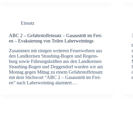
Einsatz
ABC 2 – Gefahr­stoff­ein­satz – Gas­aus­tritt im Frei­
en – Eva­ku­ie­rung von Tei­len Laber­wein­tings
Zusam­men mit eini­gen wei­te­ren Feu­er­weh­ren aus
den Land­krei­sen Strau­­bing-Bogen und Regens­
burg sowie Füh­rungs­kräf­ten aus den Land­krei­sen
Strau­­bing-Bogen und Deg­gen­dorf wur­den wir am
Mon­tag gegen Mit­tag zu einem Gefahr­stoff­ein­satz
mit dem Stich­wort “ABC 2 – Gas­aus­tritt im Frei­
en” nach Laber­wein­ting alar­miert.…