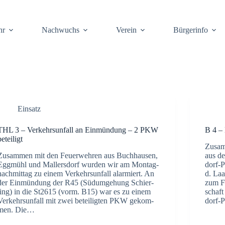
hr
Nach­wuchs
Ver­ein
Bür­ger­info
Einsatz
THL 3 – Ver­kehrs­un­fall an Ein­mün­dung – 2 PKW
B 4 – 
betei­ligt
Zusam­
Zusam­men mit den Feu­er­weh­ren aus Buch­hau­sen,
aus de
Egg­mühl und Mal­lers­dorf wur­den wir am Mon­tag­
dorf-Pf
nach­mit­tag zu einem Ver­kehrs­un­fall alar­miert. An
d. Laa
der Ein­mün­dung der R45 (Süd­um­ge­hung Schier­
zum Fr
ling) in die St2615 (vorm. B15) war es zu einem
schaft 
Ver­kehrs­un­fall mit zwei betei­lig­ten PKW gekom­
dorf-P
men. Die…