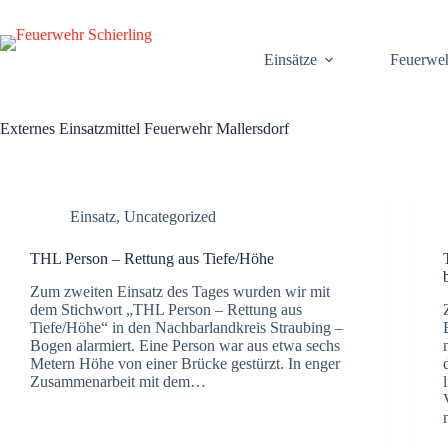
Zum
Inhalt
springen
Ein­sät­ze
Feu­er­we
Externes Einsatzmittel
Feuerwehr Mallersdorf
Einsatz
,
Uncategorized
THL Per­son – Ret­tung aus Tiefe/Höhe
Zum zwei­ten Ein­satz des Tages wur­den wir mit
dem Stich­wort „THL Per­son – Ret­tung aus
Tiefe/Höhe“ in den Nach­bar­land­kreis Strau­bing –
Bogen alar­miert. Eine Per­son war aus etwa sechs
Metern Höhe von einer Brü­cke gestürzt. In enger
Zusam­men­ar­beit mit dem…