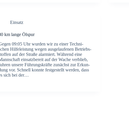
Einsatz
30 km lan­ge Ölspur
Gegen 09:05 Uhr wur­den wir zu einer Tech­ni­
schen Hil­fe­leis­tung wegen aus­ge­lau­fe­nen Betriebs­
stof­fen auf der Stra­ße alar­miert. Wäh­rend eine
Mann­schaft ein­satz­be­reit auf der Wache ver­blieb,
fuh­ren unse­re Füh­rungs­kräf­te zunächst zur Erkun­
dung vor. Schnell konn­te fest­ge­stellt wer­den, dass
es sich bei der…