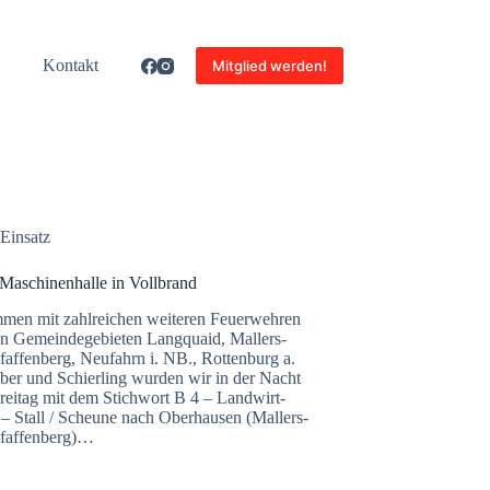
Kon­takt
Mitglied werden!
Einsatz
Maschi­nen­hal­le in Voll­brand
men mit zahl­rei­chen wei­te­ren Feu­er­weh­ren
n Gemein­de­ge­bie­ten Lang­quaid, Mal­­ler­s­­
af­­fen­­berg, Neu­fahrn i. NB., Rot­ten­burg a.
ber und Schier­ling wur­den wir in der Nacht
ei­tag mit dem Stich­wort B 4 – Land­wirt­
– Stall / Scheu­ne nach Ober­hau­sen (Mal­­ler­s­­
faf­­fen­­berg)…