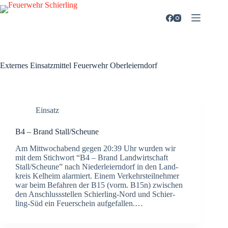
Zum
Inhalt
springen
Externes Einsatzmittel
Feuerwehr Oberleierndorf
Einsatz
B4 – Brand Stall/Scheune
Am Mitt­woch­abend gegen 20:39 Uhr wur­den wir
mit dem Stich­wort “B4 – Brand Land­wirt­schaft
Stall/Scheune” nach Nie­der­lei­ern­dorf in den Land­
kreis Kel­heim alar­miert. Einem Ver­kehrs­teil­neh­mer
war beim Befah­ren der B15 (vorm. B15n) zwi­schen
den Anschluss­stel­len Schier­­ling-Nord und Schier­­
ling-Süd ein Feu­er­schein auf­ge­fal­len.…